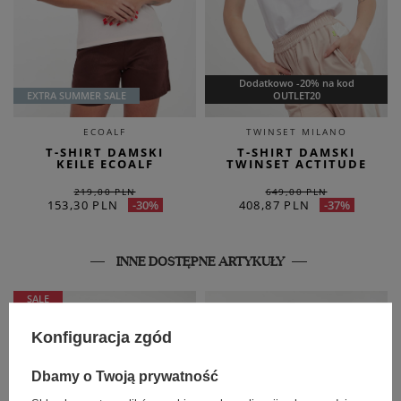
Dodatkowo -20% na kod
EXTRA SUMMER SALE
OUTLET20
ECOALF
TWINSET MILANO
T-SHIRT DAMSKI
T-SHIRT DAMSKI
KEILE ECOALF
TWINSET ACTITUDE
219,00 PLN
649,00 PLN
153,30 PLN
408,87 PLN
-30%
-37%
INNE DOSTĘPNE ARTYKUŁY
SALE
Konfiguracja zgód
Dbamy o Twoją prywatność