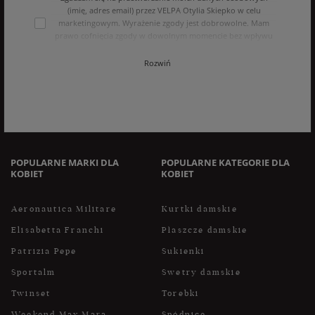
(imię, adres email) przez VELPA Otylia Skiepko w celu
marketingowym. Wyrażenie zgody jest dobrowolne. Mam
prawo cofnięcia zgody w dowolnym momencie bez wpływu
na zgodność z prawem przetwarzania, którego dokonano na
podstawie zgody przed jej cofnięciem. Mam prawo dostępu
Rozwiń
do treści swoich danych i ich sprostowania, usunięcia,
ograniczenia przetwarzania, oraz prawo do przenoszenia
danych na zasadach zawartych w polityce prywatności sklepu
internetowego. Dane osobowe w sklepie internetowym
przetwarzane są zgodnie z polityką prywatności. Zachęcamy
do zapoznania się z polityką przed wyrażeniem zgody.
POPULARNE MARKI DLA
POPULARNE KATEGORIE DLA
KOBIET
KOBIET
Aeronautica Militare
Kurtki damskie
Elisabetta Franchi
Płaszcze damskie
Patrizia Pepe
Sukienki
Sportalm
Swetry damskie
Twinset
Torebki
Weekend Max Mara
Spódnice