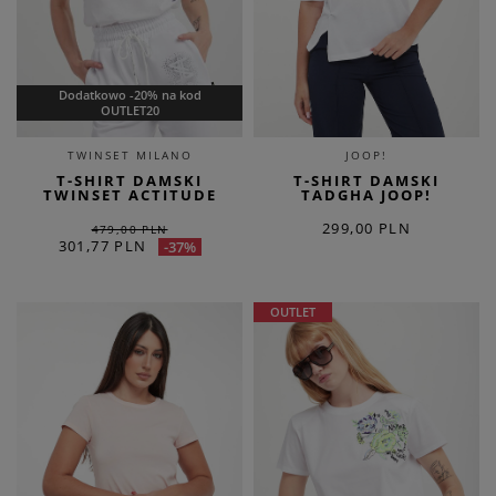
Dodatkowo -20% na kod
OUTLET20
TWINSET MILANO
JOOP!
T-SHIRT DAMSKI
T-SHIRT DAMSKI
TWINSET ACTITUDE
TADGHA JOOP!
299,00 PLN
479,00 PLN
301,77 PLN
-37%
OUTLET