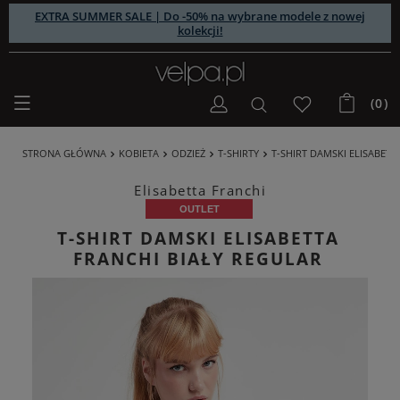
EXTRA SUMMER SALE | Do -50% na wybrane modele z nowej
kolekcji!
(0)
STRONA GŁÓWNA
KOBIETA
ODZIEŻ
T-SHIRTY
T-SHIRT DAMSKI ELISABETT
Elisabetta Franchi
OUTLET
T-SHIRT DAMSKI ELISABETTA
FRANCHI BIAŁY REGULAR