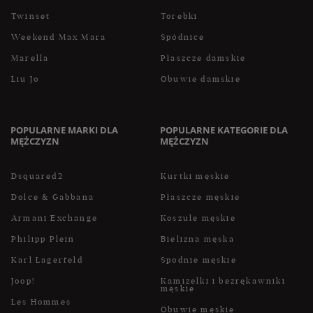
Twinset
Torebki
Weekend Max Mara
Spódnice
Marella
Płaszcze damskie
Liu Jo
Obuwie damskie
POPULARNE MARKI DLA
POPULARNE KATEGORIE DLA
MĘŻCZYZN
MĘŻCZYZN
Dsquared2
Kurtki męskie
Dolce & Gabbana
Płaszcze męskie
Armani Exchange
Koszule męskie
Philipp Plein
Bielizna męska
Karl Lagerfeld
Spodnie męskie
Joop!
Kamizelki i bezrękawniki
męskie
Les Hommes
Obuwie męskie