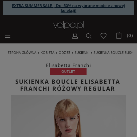
EXTRA SUMMER SALE | Do -50% na wybrane modele z nowej
kolekcji!
(0)
STRONA GŁÓWNA
KOBIETA
ODZIEŻ
SUKIENKI
SUKIENKA BOUCLE ELISAB
Elisabetta Franchi
OUTLET
SUKIENKA BOUCLE ELISABETTA
FRANCHI RÓŻOWY REGULAR