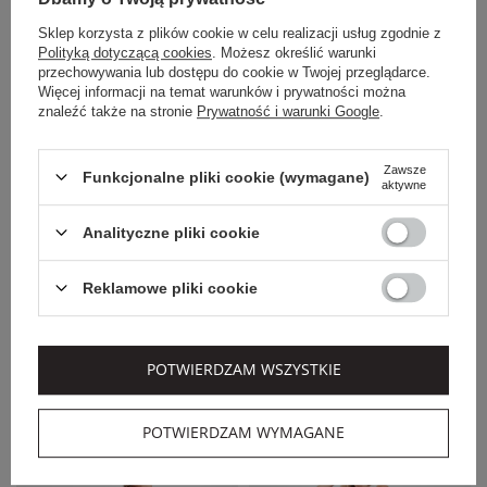
Sklep korzysta z plików cookie w celu realizacji usług zgodnie z
Polityką dotyczącą cookies
. Możesz określić warunki
przechowywania lub dostępu do cookie w Twojej przeglądarce.
Więcej informacji na temat warunków i prywatności można
znaleźć także na stronie
Prywatność i warunki Google
.
Zawsze
Funkcjonalne pliki cookie (wymagane)
aktywne
EXTRA SUMMER SALE
EXTRA SUMMER SALE
Analityczne pliki cookie
WEEKEND MAX MARA
LIU JO
Reklamowe pliki cookie
SUKIENKA LNIANA
SUKIENKA JEANSOWA
ESORDIO WEEKEND
MIDI LIU JO
MAX MARA
1 579,00 PLN
949,00 PLN
POTWIERDZAM WSZYSTKIE
1 263,20 PLN
664,30 PLN
-20%
-30%
POTWIERDZAM WYMAGANE
SALE
SALE