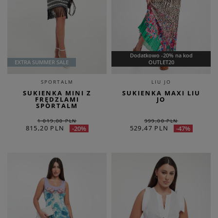
Dodatkowo -20% na kod
EXTRA SUMMER SALE
OUTLET20
SPORTALM
LIU JO
SUKIENKA MINI Z
SUKIENKA MAXI LIU
FRĘDZLAMI
JO
SPORTALM
1 019,00 PLN
999,00 PLN
815,20 PLN
529,47 PLN
-20%
-47%