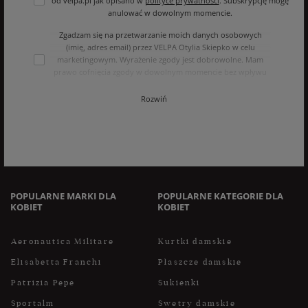
od velpa.pl jak opisano w
polityce prywatności
. Subskrypcję mogę
anulować w dowolnym momencie.
Zgadzam się na przetwarzanie moich danych osobowych
(imię, adres email) przez VELPA Otylia Skiepko w celu
marketingowym. Wyrażenie zgody jest dobrowolne. Mam
prawo cofnięcia zgody w dowolnym momencie bez wpływu
na zgodność z prawem przetwarzania, którego dokonano na
podstawie zgody przed jej cofnięciem. Mam prawo dostępu
Rozwiń
do treści swoich danych i ich sprostowania, usunięcia,
ograniczenia przetwarzania, oraz prawo do przenoszenia
danych na zasadach zawartych w polityce prywatności sklepu
internetowego. Dane osobowe w sklepie internetowym
przetwarzane są zgodnie z polityką prywatności. Zachęcamy
do zapoznania się z polityką przed wyrażeniem zgody.
POPULARNE MARKI DLA
POPULARNE KATEGORIE DLA
KOBIET
KOBIET
Aeronautica Militare
Kurtki damskie
Elisabetta Franchi
Płaszcze damskie
Patrizia Pepe
Sukienki
Sportalm
Swetry damskie