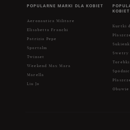
POPULARNE MARKI DLA KOBIET
POPUL
KOBIET
Aeronautica Militare
Kurtki 
Elisabetta Franchi
Płaszcz
Patrizia Pepe
Sukienk
Sportalm
Swetry
Twinset
Torebki
Weekend Max Mara
Spódni
Marella
Płaszcz
Liu Jo
Obuwie