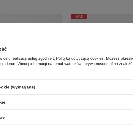
SALE
ość
w celu realizacji usług zgodnie z
Polityką dotyczącą cookies
. Możesz określi
eglądarce. Więcej informacji na temat warunków i prywatności można znaleźć
cookie (wymagane)
kie
kie