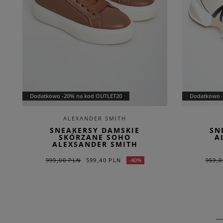
Dodatkowo -20% na kod OUTLET20
Dodatkowo 
ALEXANDER SMITH
SNEAKERSY DAMSKIE
SN
SKÓRZANE SOHO
A
ALEXSANDER SMITH
999,00 PLN
599,40 PLN
959,0
-40%