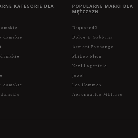
ARNE KATEGORIE DLA
POPULARNE MARKI DLA
MĘŻCZYZN
damskie
Dsquared2
e damskie
Dolce & Gabbana
i
Armani Exchange
 damskie
Philipp Plein
Karl Lagerfeld
ce
Joop!
e damskie
Les Hommes
 damskie
Aeronautica Militare