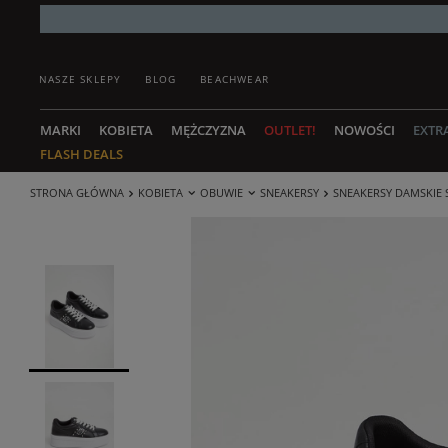
NASZE SKLEPY
BLOG
BEACHWEAR
MARKI
KOBIETA
MĘŻCZYZNA
OUTLET!
NOWOŚCI
EXTR
FLASH DEALS
STRONA GŁÓWNA
KOBIETA
OBUWIE
SNEAKERSY
SNEAKERSY DAMSKIE 