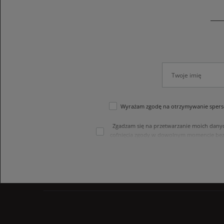
Wyrażam zgodę na otrzymywanie sperso
Zgadzam się na przetwarzanie moich dany
cofnięcia zgody w dowolnym momencie bez
treści swoich danych i ich sprostowania
internetowego. Dane osobowe w sklepie 