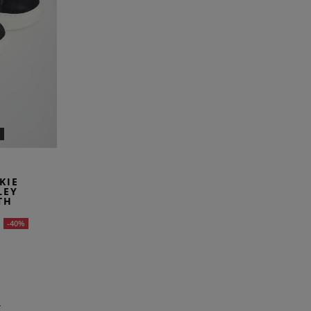
KIE
LEY
TH
-40%