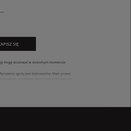
ZAPISZ SIĘ
cję mogę anulować w dowolnym momencie.
. Wyrażenie zgody jest dobrowolne. Mam prawo
 przed jej cofnięciem. Mam prawo dostępu do
ach zawartych w polityce prywatności sklepu
nia się z polityką przed wyrażeniem zgody.