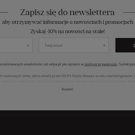
Zapisz się do newslettera
aby otrzymywać informacje o nowościach i promocjach
Zyskaj -10% na nowości na stałe!
nalizowanych wiadomości od velpa.pl jak opisano w
polityce prywatności
. Subskryp
ch osobowych (imię, adres email) przez VELPA Otylia Skiepko w celu marketingowym
 wpływu na zgodność z prawem przetwarzania, którego dokonano na podstawie zgody
, usunięcia, ograniczenia przetwarzania, oraz prawo do przenoszenia danych na zasad
Rozwiń
internetowym przetwarzane są zgodnie z polityką prywatności. Zachęcamy do zapozna