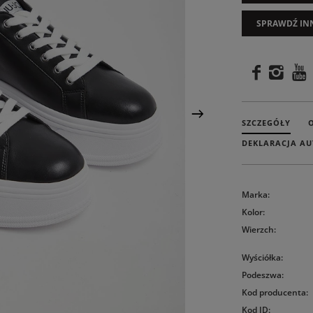
SPRAWDŹ IN
SZCZEGÓŁY
DEKLARACJA AU
Marka
:
Kolor
:
Wierzch
:
Wyściółka
:
Podeszwa
:
Kod producenta
:
Kod ID
: