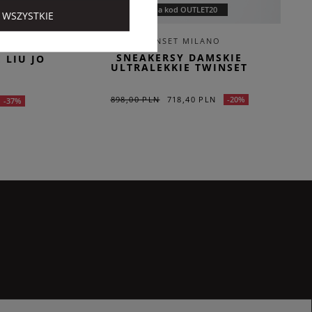
Dodatkowo -20% na kod OUTLET20
 WSZYSTKIE
TWINSET MILANO
SNEAKERSY DAMSKIE
 LIU JO
ULTRALEKKIE TWINSET
898,00 PLN
718,40 PLN
-20%
-37%