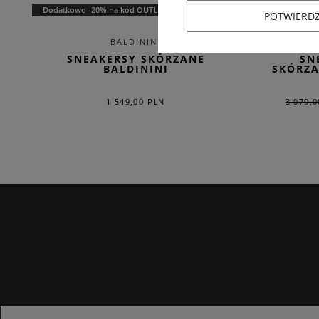
Dodatkowo -20% na kod OUTLET20
EXTRA SUMM
POTWIERD
BALDININI
SNEAKERSY SKÓRZANE
SN
BALDININI
SKÓRZA
1 549,00 PLN
3 079,