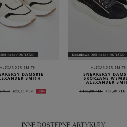
-20% na kod OUTLET20
Dodatkowo -20% na kod OUTLET20
ALEXANDER SMITH
ALEXANDER SMITH
EAKERSY DAMSKIE
SNEAKERSY DAMS
LEXANDER SMITH
SKÓRZANE WEMB
ALEXANDER SMI
0 PLN
623,35 PLN
1 179,00 PLN
707,40 PLN
-35%
INNE DOSTĘPNE ARTYKUŁY