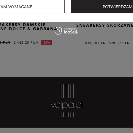
ER SALE
Dodatkowo -20% na kod OUTLET20
ZAM WYMAGANE
POTWIERDZAM
DOLCE & GABBANA
LIU JO
EAKERSY DAMSKIE
SNEAKERSY SKÓRZANE
NE DOLCE & GABBANA
00 PLN
2 463,20 PLN
-20%
839,00 PLN
528,57 PLN