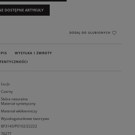
NE DOSTĘPNE ARTYKUŁY
DODAJ DO ULUBIONYCH
OPIS
WYSYŁKA I ZWROTY
TENTYCZNOŚCI
Liu Jo
Czarny
Skóra naturalna
Materiał syntetyczny
Materiał włókienniczy
Wysokogatunkowe tworzywo
BF3143/P0102/22222
76277