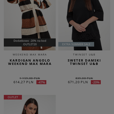
Dodatkowo -20% na kod
OUTLET20
EXTRA SUMMER SALE
WEEKEND MAX MARA
TWINSET U&B
KARDIGAN ANGOLO
SWETER DAMSKI
WEEKEND MAX MARA
TWINSET U&B
1 159,00 PLN
839,00 PLN
614,27 PLN
671,20 PLN
-47%
-20%
OUTLET