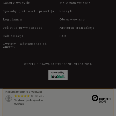
Koszty wysyłki
Moje zamówienia
Sposoby płatności i prowizje
Koszyk
Regulamin
Obserwowane
Polityka prywatności
Historia transakcji
Reklamacje
FAQ
Zwroty - Odstąpienie od
umowy
WSZELKIE PRAWA ZASTRZEŻONE. VELPA 2016
Najlepsze opinie o velpa.pl
06.08.26
▼
Szybka i profesjonalna
obsługa