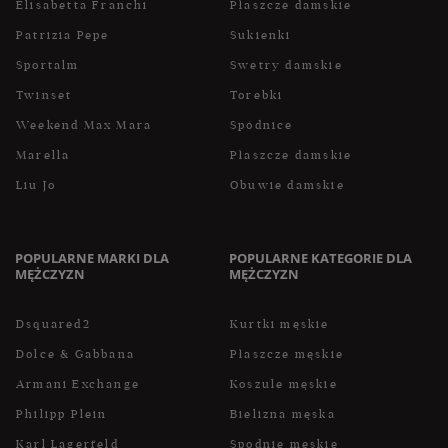
Elisabetta Franchi
Płaszcze damskie
Patrizia Pepe
Sukienki
Sportalm
Swetry damskie
Twinset
Torebki
Weekend Max Mara
Spódnice
Marella
Płaszcze damskie
Liu Jo
Obuwie damskie
POPULARNE MARKI DLA
POPULARNE KATEGORIE DLA
MĘŻCZYZN
MĘŻCZYZN
Dsquared2
Kurtki męskie
Dolce & Gabbana
Płaszcze męskie
Armani Exchange
Koszule męskie
Philipp Plein
Bielizna męska
Karl Lagerfeld
Spodnie męskie