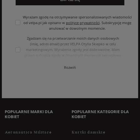
Wyrażam zgodę na otrzymywanie spersonalizowanych wiadomości
od velpa.pl jak opisano w
polityce prywatności
. Subskrypcję mogę
anulować w dowolnym momencie.
Zgadzam się na przetwarzanie moich danych osobowych
(imię, adres email) przez VELPA Otylia Skiepko w celu
marketingowym. Wyrażenie zgody jest dobrowolne. Mam
prawo cofnięcia zgody w dowolnym momencie bez wpływu
na zgodność z prawem przetwarzania, którego dokonano na
podstawie zgody przed jej cofnięciem. Mam prawo dostępu
Rozwiń
do treści swoich danych i ich sprostowania, usunięcia,
ograniczenia przetwarzania, oraz prawo do przenoszenia
danych na zasadach zawartych w polityce prywatności sklepu
internetowego. Dane osobowe w sklepie internetowym
przetwarzane są zgodnie z polityką prywatności. Zachęcamy
do zapoznania się z polityką przed wyrażeniem zgody.
POPULARNE MARKI DLA
POPULARNE KATEGORIE DLA
KOBIET
KOBIET
Aeronautica Militare
Kurtki damskie