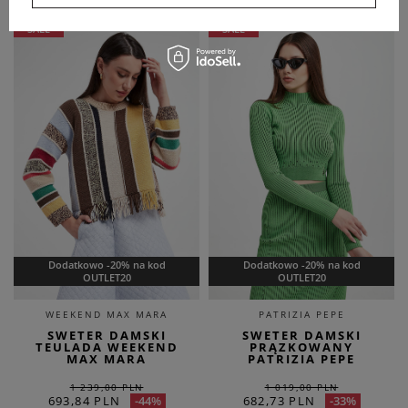
SALE
SALE
Dodatkowo -20% na kod
Dodatkowo -20% na kod
OUTLET20
OUTLET20
WEEKEND MAX MARA
PATRIZIA PEPE
SWETER DAMSKI
SWETER DAMSKI
TEULADA WEEKEND
PRĄZKOWANY
MAX MARA
PATRIZIA PEPE
1 239,00 PLN
1 019,00 PLN
693,84 PLN
682,73 PLN
-44%
-33%