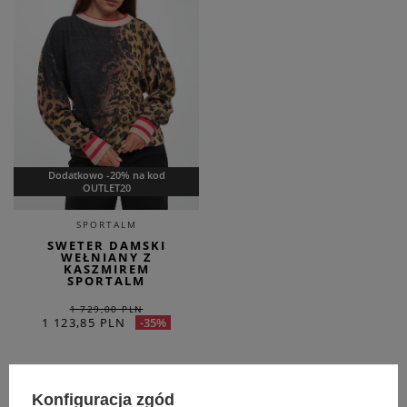
Dodatkowo -20% na kod
OUTLET20
SPORTALM
SWETER DAMSKI
WEŁNIANY Z
KASZMIREM
SPORTALM
1 729,00 PLN
1 123,85 PLN
-35%
INNE DOSTĘPNE ARTYKUŁY
Konfiguracja zgód