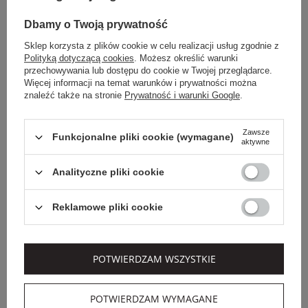
SALE
Dbamy o Twoją prywatność
Sklep korzysta z plików cookie w celu realizacji usług zgodnie z
Polityką dotyczącą cookies
. Możesz określić warunki
przechowywania lub dostępu do cookie w Twojej przeglądarce.
Więcej informacji na temat warunków i prywatności można
znaleźć także na stronie
Prywatność i warunki Google
.
Zawsze
Funkcjonalne pliki cookie (wymagane)
aktywne
Analityczne pliki cookie
Dodatkowo -20% na kod
OUTLET20
EXTRA SUMMER SALE
Reklamowe pliki cookie
PINKO
ELISABETTA FRANCHI
SWETER DAMSKI
KARDIGAN DAMSKI
CARIBU PINKO
ELISABETTA FRANCHI
POTWIERDZAM WSZYSTKIE
1 459,00 PLN
1 789,00 PLN
875,40 PLN
1 431,20 PLN
-40%
-20%
POTWIERDZAM WYMAGANE