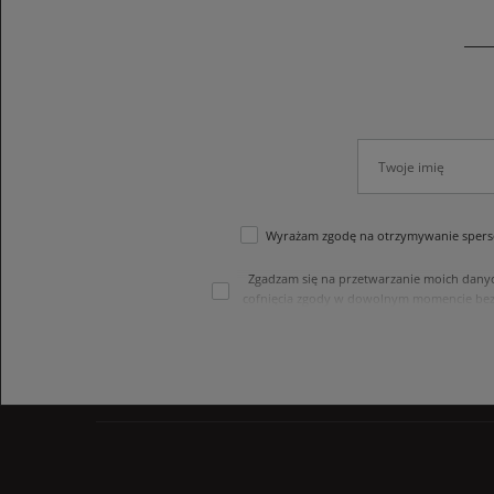
Wyrażam zgodę na otrzymywanie sperso
Zgadzam się na przetwarzanie moich dany
cofnięcia zgody w dowolnym momencie bez
treści swoich danych i ich sprostowania
internetowego. Dane osobowe w sklepie 