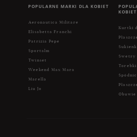
POPULARNE MARKI DLA KOBIET
POPUL
KOBIET
Aeronautica Militare
Kurtki 
Elisabetta Franchi
Płaszcz
Patrizia Pepe
Sukienk
Sportalm
Swetry
Twinset
Torebki
Weekend Max Mara
Spódni
Marella
Płaszcz
Liu Jo
Obuwie