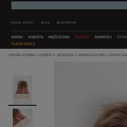
NASZE SKLEPY
BLOG
BEACHWEAR
MARKI
KOBIETA
MĘŻCZYZNA
OUTLET!
NOWOŚCI
EXTR
FLASH DEALS
STRONA GŁÓWNA
KOBIETA
AKCESORIA
NAKRYCIA GŁOWY
CZAPKA DA