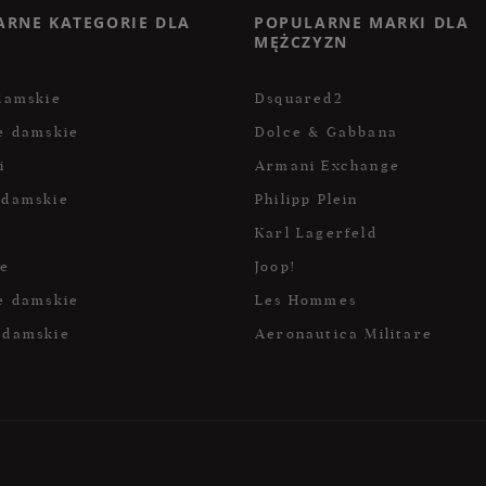
ARNE KATEGORIE DLA
POPULARNE MARKI DLA
MĘŻCZYZN
damskie
Dsquared2
e damskie
Dolce & Gabbana
i
Armani Exchange
 damskie
Philipp Plein
Karl Lagerfeld
ce
Joop!
e damskie
Les Hommes
 damskie
Aeronautica Militare