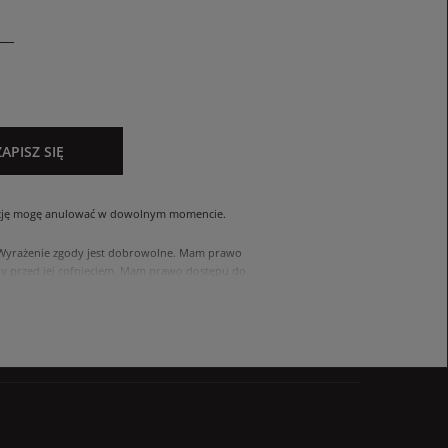
ZAPISZ SIĘ
cję mogę anulować w dowolnym momencie.
. Wyrażenie zgody jest dobrowolne. Mam prawo
 przed jej cofnięciem. Mam prawo dostępu do
ach zawartych w polityce prywatności sklepu
nia się z polityką przed wyrażeniem zgody.