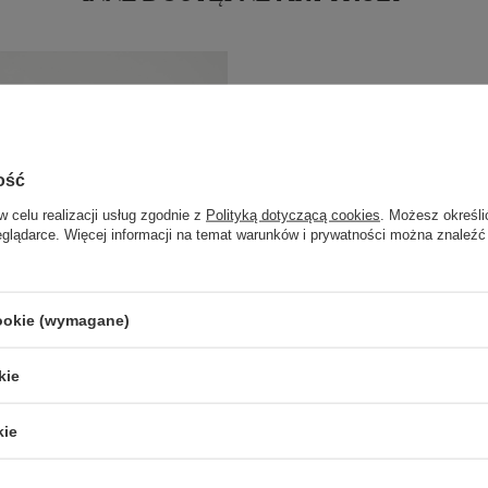
ość
w celu realizacji usług zgodnie z
Polityką dotyczącą cookies
. Możesz określi
eglądarce. Więcej informacji na temat warunków i prywatności można znaleźć
cookie (wymagane)
kie
kie