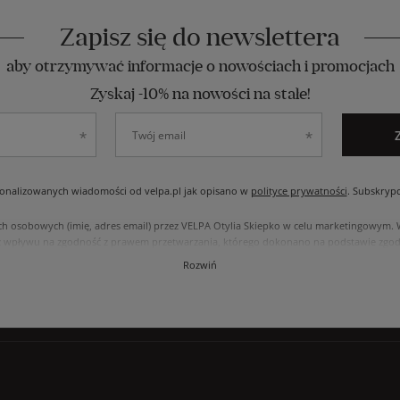
Zapisz się do newslettera
aby otrzymywać informacje o nowościach i promocjach
Zyskaj -10% na nowości na stałe!
nalizowanych wiadomości od velpa.pl jak opisano w
polityce prywatności
. Subskryp
ch osobowych (imię, adres email) przez VELPA Otylia Skiepko w celu marketingowym
 wpływu na zgodność z prawem przetwarzania, którego dokonano na podstawie zgody
, usunięcia, ograniczenia przetwarzania, oraz prawo do przenoszenia danych na zasad
Rozwiń
internetowym przetwarzane są zgodnie z polityką prywatności. Zachęcamy do zapozna