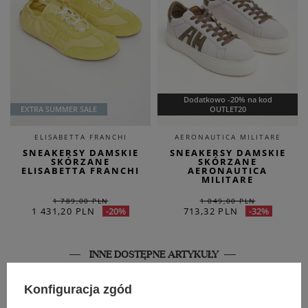
Dodatkowo -20% na kod
EXTRA SUMMER SALE
OUTLET20
ELISABETTA FRANCHI
AERONAUTICA MILITARE
SNEAKERSY DAMSKIE
SNEAKERSY DAMSKIE
SKÓRZANE
SKÓRZANE
ELISABETTA FRANCHI
AERONAUTICA
MILITARE
1 789,00 PLN
1 049,00 PLN
1 431,20 PLN
713,32 PLN
-20%
-32%
INNE DOSTĘPNE ARTYKUŁY
SALE
Konfiguracja zgód