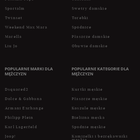
Sportalm
Swetry damskie
Twinset
Torebki
Weekend Max Mara
Spódnice
Marella
Płaszcze damskie
Liu Jo
Obuwie damskie
POPULARNE MARKI DLA
POPULARNE KATEGORIE DLA
MĘŻCZYZN
MĘŻCZYZN
Dsquared2
Kurtki męskie
Dolce & Gabbana
Płaszcze męskie
Armani Exchange
Koszule męskie
Philipp Plein
Bielizna męska
Karl Lagerfeld
Spodnie męskie
Joop!
Kamizelki i bezrękawniki
męskie