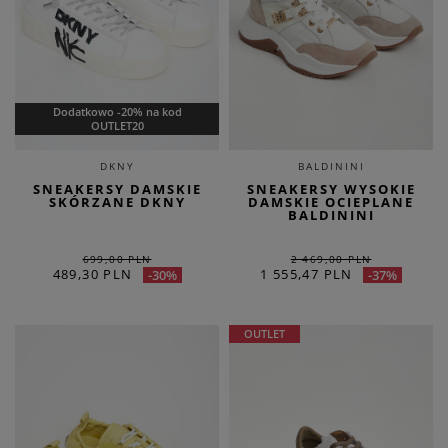
Dodatkowo -20% na kod
OUTLET20
DKNY
BALDININI
SNEAKERSY DAMSKIE
SNEAKERSY WYSOKIE
SKÓRZANE DKNY
DAMSKIE OCIEPLANE
BALDININI
699,00 PLN
2 469,00 PLN
489,30 PLN
1 555,47 PLN
-30%
-37%
OUTLET