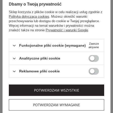
Dbamy o Twoją prywatność
Sklep korzysta z plików cookie w celu realizacji usług zgodnie z
Polityką dotyczącą cookies
. Możesz określić warunki
przechowywania lub dostępu do cookie w Twojej przeglądarce.
Więcej informacji na temat warunków i prywatności można
znaleźć także na stronie
Prywatność i warunki Google
.
Zawsze
Funkcjonalne pliki cookie (wymagane)
aktywne
Dodatkowo -20% na kod
Analityczne pliki cookie
OUTLET20
BALMAIN
LIU JO
Reklamowe pliki cookie
SNEAKERSY DAMSKIE
SNEAKERSY DAMSKIE
SKÓRZANE BALMAIN
LIU JO
POTWIERDZAM WSZYSTKIE
2 599,00 PLN
789,00 PLN
552,30 PLN
-30%
POTWIERDZAM WYMAGANE
NOWOŚĆ
NOWOŚĆ