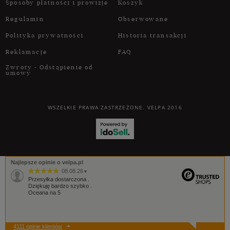
Sposoby płatności i prowizje
Koszyk
Regulamin
Obserwowane
Polityka prywatności
Historia transakcji
Reklamacje
FAQ
Zwroty - Odstąpienie od
umowy
WSZELKIE PRAWA ZASTRZEŻONE. VELPA 2016
Najlepsze opinie o velpa.pl
08.08.26
▼
Przesyłka dostarczona .
Dziękuję bardzo szybko .
Oceana na 5
4111 opinie klientów
06.08.26
▼