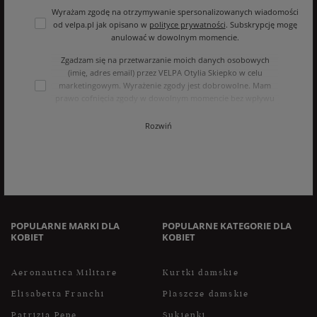
Wyrażam zgodę na otrzymywanie spersonalizowanych wiadomości
od velpa.pl jak opisano w
polityce prywatności
. Subskrypcję mogę
anulować w dowolnym momencie.
Zgadzam się na przetwarzanie moich danych osobowych
(imię, adres email) przez VELPA Otylia Skiepko w celu
marketingowym. Wyrażenie zgody jest dobrowolne. Mam
prawo cofnięcia zgody w dowolnym momencie bez wpływu
na zgodność z prawem przetwarzania, którego dokonano na
podstawie zgody przed jej cofnięciem. Mam prawo dostępu
Rozwiń
do treści swoich danych i ich sprostowania, usunięcia,
ograniczenia przetwarzania, oraz prawo do przenoszenia
danych na zasadach zawartych w polityce prywatności sklepu
internetowego. Dane osobowe w sklepie internetowym
przetwarzane są zgodnie z polityką prywatności. Zachęcamy
do zapoznania się z polityką przed wyrażeniem zgody.
POPULARNE MARKI DLA
POPULARNE KATEGORIE DLA
KOBIET
KOBIET
Aeronautica Militare
Kurtki damskie
Elisabetta Franchi
Płaszcze damskie
Patrizia Pepe
Sukienki