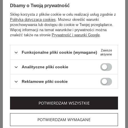
Dbamy o Twoją prywatność
Sklep korzysta z plików cookie w celu realizacji usług zgodnie z
Polityką dotyczącą cookies
. Możesz określić warunki
przechowywania lub dostępu do cookie w Twojej przeglądarce.
Więcej informacji na temat warunków i prywatności można
znaleźć także na stronie
Prywatność i warunki Google
.
Zawsze
Funkcjonalne pliki cookie (wymagane)
aktywne
Analityczne pliki cookie
Dodatkowo -20% na kod
Dodatkowo -20% na kod
OUTLET20
OUTLET20
Reklamowe pliki cookie
PATRIZIA PEPE
CHIARA FERRAGNI
SWETER DAMSKI Z
GOLF CHIARA
CEKINAMI PATRIZIA
FERRAGNI
PEPE
POTWIERDZAM WSZYSTKIE
2 349,00 PLN
1 009,00 PLN
1 362,42 PLN
635,67 PLN
-42%
-37%
POTWIERDZAM WYMAGANE