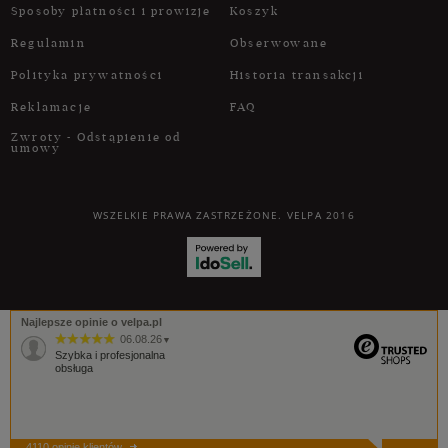
Sposoby płatności i prowizje
Koszyk
Regulamin
Obserwowane
Polityka prywatności
Historia transakcji
Reklamacje
FAQ
Zwroty - Odstąpienie od
umowy
WSZELKIE PRAWA ZASTRZEŻONE. VELPA 2016
Najlepsze opinie o velpa.pl
06.08.26
▼
Szybka i profesjonalna
obsługa
4110 opinie klientów