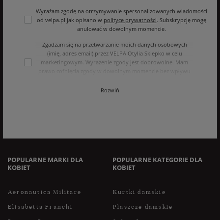
Wyrażam zgodę na otrzymywanie spersonalizowanych wiadomości
od velpa.pl jak opisano w
polityce prywatności
. Subskrypcję mogę
anulować w dowolnym momencie.
Zgadzam się na przetwarzanie moich danych osobowych
(imię, adres email) przez VELPA Otylia Skiepko w celu
marketingowym. Wyrażenie zgody jest dobrowolne. Mam
prawo cofnięcia zgody w dowolnym momencie bez wpływu
na zgodność z prawem przetwarzania, którego dokonano na
podstawie zgody przed jej cofnięciem. Mam prawo dostępu
Rozwiń
do treści swoich danych i ich sprostowania, usunięcia,
ograniczenia przetwarzania, oraz prawo do przenoszenia
danych na zasadach zawartych w polityce prywatności sklepu
internetowego. Dane osobowe w sklepie internetowym
przetwarzane są zgodnie z polityką prywatności. Zachęcamy
do zapoznania się z polityką przed wyrażeniem zgody.
POPULARNE MARKI DLA
POPULARNE KATEGORIE DLA
KOBIET
KOBIET
Aeronautica Militare
Kurtki damskie
Elisabetta Franchi
Płaszcze damskie