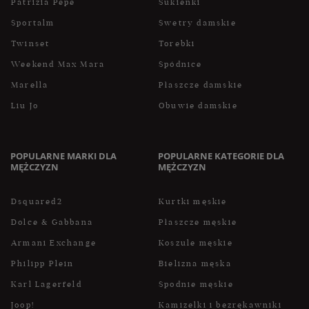
Patrizia Pepe
Sukienki
Sportalm
Swetry damskie
Twinset
Torebki
Weekend Max Mara
Spódnice
Marella
Płaszcze damskie
Liu Jo
Obuwie damskie
POPULARNE MARKI DLA
POPULARNE KATEGORIE DLA
MĘŻCZYZN
MĘŻCZYZN
Dsquared2
Kurtki męskie
Dolce & Gabbana
Płaszcze męskie
Armani Exchange
Koszule męskie
Philipp Plein
Bielizna męska
Karl Lagerfeld
Spodnie męskie
Joop!
Kamizelki i bezrękawniki