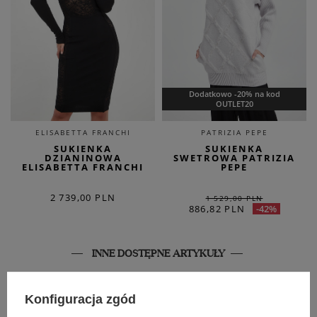
Dodatkowo -20% na kod
OUTLET20
ELISABETTA FRANCHI
PATRIZIA PEPE
SUKIENKA
SUKIENKA
DZIANINOWA
SWETROWA PATRIZIA
ELISABETTA FRANCHI
PEPE
2 739,00 PLN
1 529,00 PLN
886,82 PLN
-42%
INNE DOSTĘPNE ARTYKUŁY
SALE
SALE
Konfiguracja zgód