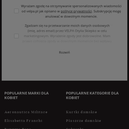
Wyrażam zgodę na otrzymywanie spersonalizowanych wiadomości
od velpa.pl jak opisano w
polityce prywatności
. Subskrypcję mogę
anulować w dowolnym momencie.
Zgadzam się na przetwarzanie moich danych osobowych
(imię, adres email) przez VELPA Otylia Skiepko w celu
marketingowym. Wyrażenie zgody jest dobrowolne. Mam
prawo cofnięcia zgody w dowolnym momencie bez wpływu
na zgodność z prawem przetwarzania, którego dokonano na
podstawie zgody przed jej cofnięciem. Mam prawo dostępu
Rozwiń
do treści swoich danych i ich sprostowania, usunięcia,
ograniczenia przetwarzania, oraz prawo do przenoszenia
danych na zasadach zawartych w polityce prywatności sklepu
internetowego. Dane osobowe w sklepie internetowym
przetwarzane są zgodnie z polityką prywatności. Zachęcamy
do zapoznania się z polityką przed wyrażeniem zgody.
POPULARNE MARKI DLA
POPULARNE KATEGORIE DLA
KOBIET
KOBIET
Aeronautica Militare
Kurtki damskie
Elisabetta Franchi
Płaszcze damskie