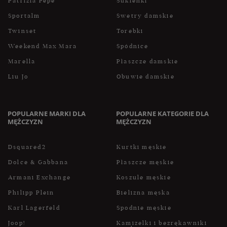
Patrizia Pepe
Sukienki
Sportalm
Swetry damskie
Twinset
Torebki
Weekend Max Mara
Spódnice
Marella
Płaszcze damskie
Liu Jo
Obuwie damskie
POPULARNE MARKI DLA
POPULARNE KATEGORIE DLA
MĘŻCZYZN
MĘŻCZYZN
Dsquared2
Kurtki męskie
Dolce & Gabbana
Płaszcze męskie
Armani Exchange
Koszule męskie
Philipp Plein
Bielizna męska
Karl Lagerfeld
Spodnie męskie
Joop!
Kamizelki i bezrękawniki