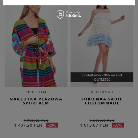
Dodatkowo -20% na kod
OUTLET20
SPORTALM
CUSTOMMADE
NARZUTKA PLAŻOWA
SUKIENKA SADIE
SPORTALM
CUSTOMMADE
1 759,00 PLN
1 609,00 PLN
1 407,20 PLN
1 013,67 PLN
-20%
-37%