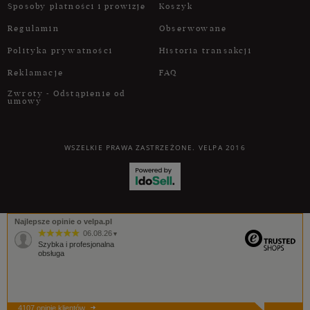
Sposoby płatności i prowizje
Koszyk
Regulamin
Obserwowane
Polityka prywatności
Historia transakcji
Reklamacje
FAQ
Zwroty - Odstąpienie od
umowy
WSZELKIE PRAWA ZASTRZEŻONE. VELPA 2016
Najlepsze opinie o velpa.pl
06.08.26
▼
Szybka i profesjonalna
obsługa
4107 opinie klientów