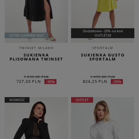
Dodatkowo -20% na kod
EXTRA SUMMER SALE
OUTLET20
TWINSET MILANO
SPORTALM
SUKIENKA
SUKIENKA GUSTO
PLISOWANA TWINSET
SPORTALM
1 039,00 PLN
1 099,00 PLN
727,30 PLN
824,25 PLN
-30%
-25%
NOWOŚĆ
OUTLET