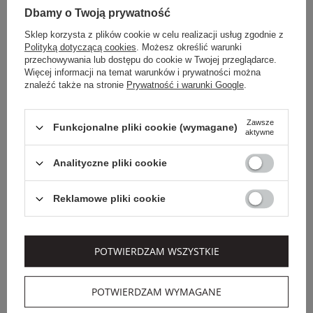
Dbamy o Twoją prywatność
Sklep korzysta z plików cookie w celu realizacji usług zgodnie z
Polityką dotyczącą cookies
. Możesz określić warunki
przechowywania lub dostępu do cookie w Twojej przeglądarce.
Więcej informacji na temat warunków i prywatności można
znaleźć także na stronie
Prywatność i warunki Google
.
Zawsze
Funkcjonalne pliki cookie (wymagane)
aktywne
Analityczne pliki cookie
ELISABETTA FRANCHI
ELISABETTA FRANCHI
Reklamowe pliki cookie
SUKIENKA
SUKIENKA MINI
WIECZOROWA MAXI
ELISABETTA FRANCHI
ELISABETTA FRANCHI
POTWIERDZAM WSZYSTKIE
2 819,00 PLN
1 999,00 PLN
1 973,30 PLN
1 399,30 PLN
-30%
-30%
POTWIERDZAM WYMAGANE
SALE
SALE