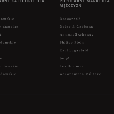
ARNE KATEGORIE DLA
POPULARNE MARKI DLA
MĘŻCZYZN
damskie
Dsquared2
e damskie
Dolce & Gabbana
i
Armani Exchange
 damskie
Philipp Plein
Karl Lagerfeld
ce
Joop!
e damskie
Les Hommes
 damskie
Aeronautica Militare