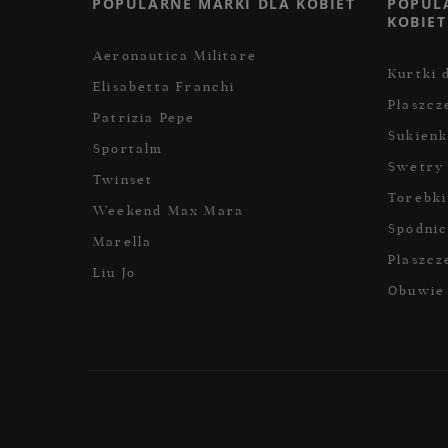
POPULARNE MARKI DLA KOBIET
POPUL
KOBIET
Aeronautica Militare
Kurtki 
Elisabetta Franchi
Płaszcz
Patrizia Pepe
Sukienk
Sportalm
Swetry
Twinset
Torebki
Weekend Max Mara
Spódni
Marella
Płaszcz
Liu Jo
Obuwie