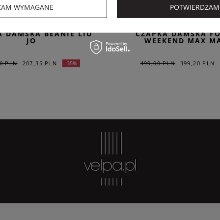
ZAM WYMAGANE
POTWIERDZAM
LIU JO
WEEKEND MAX MAR
A DAMSKA BEANIE LIU
CZAPKA DAMSKA F
JO
WEEKEND MAX M
0 PLN
207,35 PLN
499,00 PLN
399,20 PLN
-35%