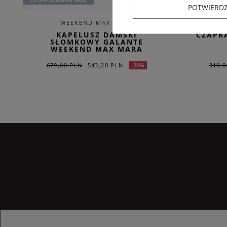
POTWIERD
WEEKEND MAX MARA
KAPELUSZ DAMSKI
CZAPK
SŁOMKOWY GALANTE
WEEKEND MAX MARA
679,00 PLN
543,20 PLN
319,0
-20%