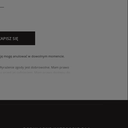
ZAPISZ SIĘ
cję mogę anulować w dowolnym momencie.
. Wyrażenie zgody jest dobrowolne. Mam prawo
 przed jej cofnięciem. Mam prawo dostępu do
ach zawartych w polityce prywatności sklepu
nia się z polityką przed wyrażeniem zgody.