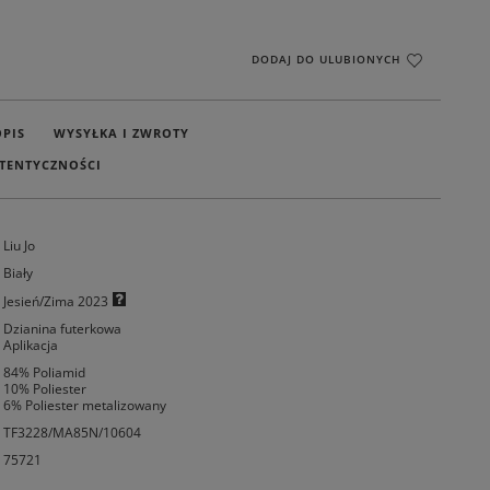
DODAJ DO ULUBIONYCH
OPIS
WYSYŁKA I ZWROTY
TENTYCZNOŚCI
Liu Jo
Biały
Jesień/Zima 2023
Dzianina futerkowa
Aplikacja
84% Poliamid
10% Poliester
6% Poliester metalizowany
TF3228/MA85N/10604
75721