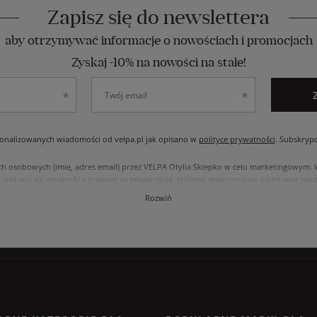
Zapisz się do newslettera
aby otrzymywać informacje o nowościach i promocjach
Zyskaj -10% na nowości na stałe!
nalizowanych wiadomości od velpa.pl jak opisano w
polityce prywatności
. Subskryp
ch osobowych (imię, adres email) przez VELPA Otylia Skiepko w celu marketingowym
 wpływu na zgodność z prawem przetwarzania, którego dokonano na podstawie zgody
, usunięcia, ograniczenia przetwarzania, oraz prawo do przenoszenia danych na zasad
Rozwiń
internetowym przetwarzane są zgodnie z polityką prywatności. Zachęcamy do zapozna