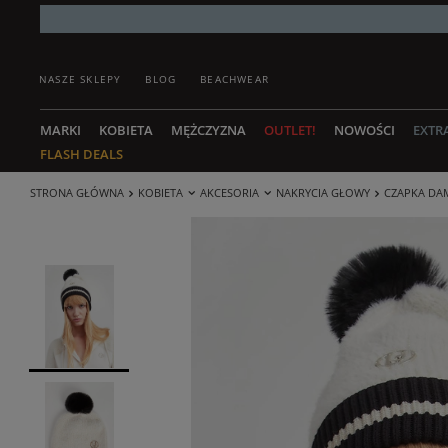
NASZE SKLEPY
BLOG
BEACHWEAR
MARKI
KOBIETA
MĘŻCZYZNA
OUTLET!
NOWOŚCI
EXTR
FLASH DEALS
STRONA GŁÓWNA
KOBIETA
AKCESORIA
NAKRYCIA GŁOWY
CZAPKA DAM