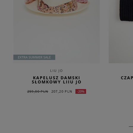
EXTRA SUMMER SALE
LIU JO
KAPELUSZ DAMSKI
CZA
SŁOMKOWY LIIU JO
259,00 PLN
207,20 PLN
-20%