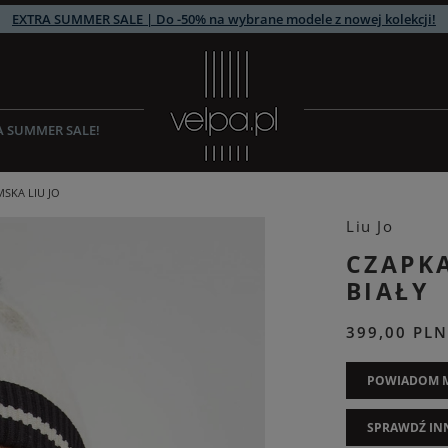
EXTRA SUMMER SALE | Do -50% na wybrane modele z nowej kolekcji!
A SUMMER SALE!
SKA LIU JO
Liu Jo
CZAPKA
BIAŁY
399,00 PLN
POWIADOM M
SPRAWDŹ IN