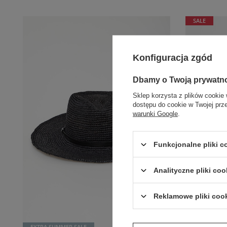
SALE
Konfiguracja zgód
Dbamy o Twoją prywatn
Sklep korzysta z plików cookie 
dostępu do cookie w Twojej prz
warunki Google
.
Funkcjonalne pliki 
Analityczne pliki coo
Reklamowe pliki coo
EXTRA SUMMER SALE