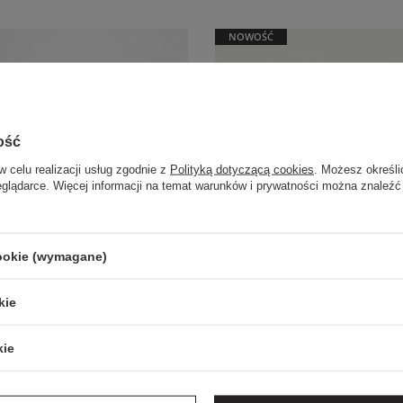
NOWOŚĆ
ość
w celu realizacji usług zgodnie z
Polityką dotyczącą cookies
. Możesz określi
eglądarce. Więcej informacji na temat warunków i prywatności można znaleźć
cookie (wymagane)
kie
kie
EXTRA SUMMER SALE