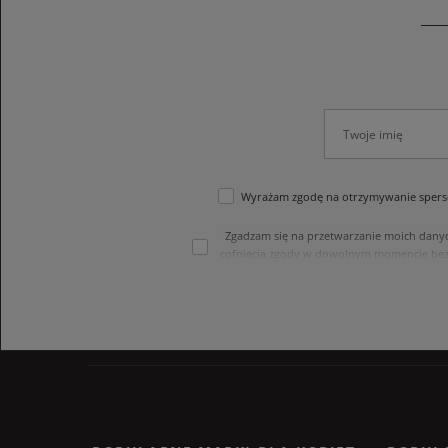
Wyrażam zgodę na otrzymywanie sperso
Zgadzam się na przetwarzanie moich dany
cofnięcia zgody w dowolnym momencie bez
treści swoich danych i ich sprostowania
internetowego. Dane osobowe w sklepie 