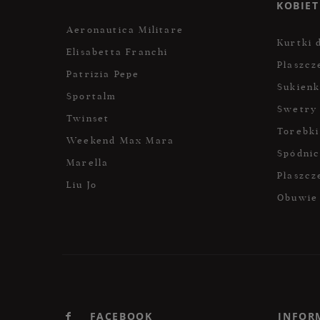
KOBIET
Aeronautica Militare
Kurtki 
Elisabetta Franchi
Płaszcz
Patrizia Pepe
Sukienk
Sportalm
Swetry
Twinset
Torebki
Weekend Max Mara
Spódni
Marella
Płaszcz
Liu Jo
Obuwie
FACEBOOK
INFOR