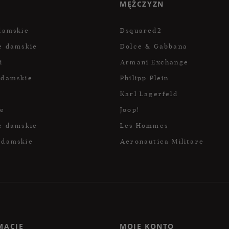
MĘŻCZYZN
damskie
Dsquared2
e damskie
Dolce & Gabbana
i
Armani Exchange
 damskie
Philipp Plein
Karl Lagerfeld
ce
Joop!
e damskie
Les Hommes
 damskie
Aeronautica Militare
MACJE
MOJE KONTO