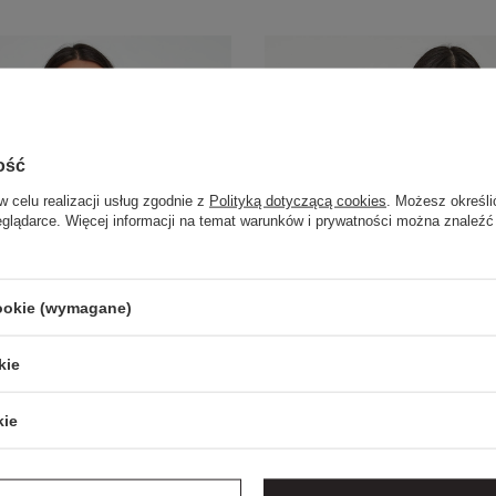
ość
w celu realizacji usług zgodnie z
Polityką dotyczącą cookies
. Możesz określi
eglądarce. Więcej informacji na temat warunków i prywatności można znaleźć
cookie (wymagane)
kie
kie
-20% na kod OUTLET20
EXTRA SUMMER SALE