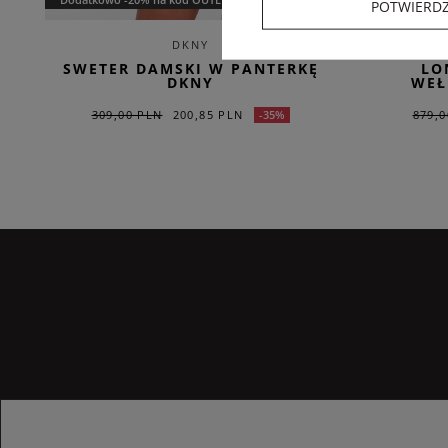
POTWIERD
DKNY
SWETER DAMSKI W PANTERKĘ
LO
DKNY
WEŁ
309,00 PLN
200,85 PLN
879,0
-35%