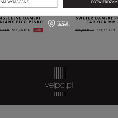
ZAM WYMAGANE
POTWIERDZAM
PINKO
MM
NGSLEEVE DAMSKI
SWETER DAMSKI 
NIANY PICO PINKO
CARIOCA MM
0 PLN
527,40 PLN
869,00 PLN
608,30 PLN
-40%