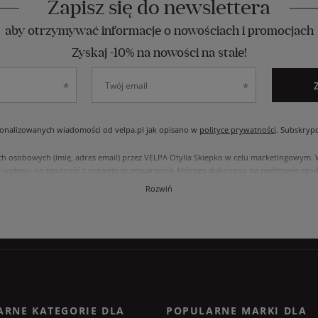
Zapisz się do newslettera
aby otrzymywać informacje o nowościach i promocjach
Zyskaj -10% na nowości na stałe!
nalizowanych wiadomości od velpa.pl jak opisano w
polityce prywatności
. Subskryp
ch osobowych (imię, adres email) przez VELPA Otylia Skiepko w celu marketingowym
 wpływu na zgodność z prawem przetwarzania, którego dokonano na podstawie zgody
, usunięcia, ograniczenia przetwarzania, oraz prawo do przenoszenia danych na zasad
Rozwiń
internetowym przetwarzane są zgodnie z polityką prywatności. Zachęcamy do zapozna
ARNE KATEGORIE DLA
POPULARNE MARKI DLA