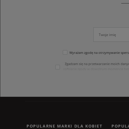
Wyrażam zgodę na otrzymywanie sperso
Zgadzam się na przetwarzanie moich dany
cofnięcia zgody w dowolnym momencie bez
treści swoich danych i ich sprostowania
internetowego. Dane osobowe w sklepie 
POPULARNE MARKI DLA KOBIET
POPUL