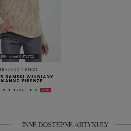
-20% na kod OUTLET20
ERMANNO FIRENZE
R DAMSKI WEŁNIANY
RMANNO FIRENZE
00 PLN
1 253,85 PLN
-35%
INNE DOSTĘPNE ARTYKUŁY