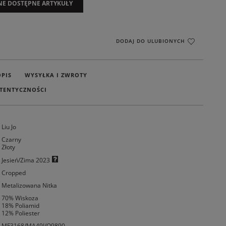
NE DOSTĘPNE ARTYKUŁY
DODAJ DO ULUBIONYCH
OPIS
WYSYŁKA I ZWROTY
TENTYCZNOŚCI
Liu Jo
Czarny
Złoty
Jesień/Zima 2023
Cropped
Metalizowana Nitka
70% Wiskoza
18% Poliamid
12% Poliester
MF3168/MA49I/Q9890