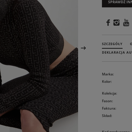
SPRAWDŹ IN
SZCZEGÓŁY
DEKLARACJA AU
Marka
:
Kolor
:
Kolekcja
:
Fason
:
Faktura
:
Skład
:
Kod producenta
: