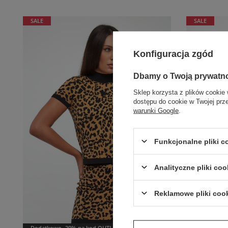
SALE
SALE
Konfiguracja zgód
Dbamy o Twoją prywatn
Sklep korzysta z plików cookie 
dostępu do cookie w Twojej prz
warunki Google
.
Funkcjonalne pliki 
Analityczne pliki coo
Reklamowe pliki coo
Dodatkowo -20% na kod OUTLET20
Dodatkowo 