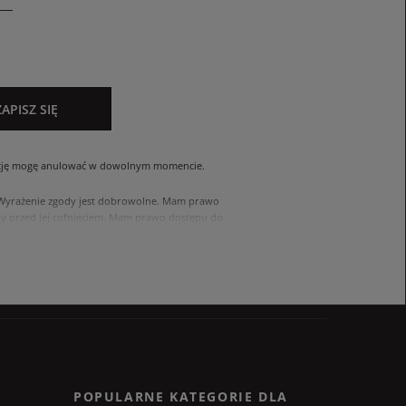
ZAPISZ SIĘ
cję mogę anulować w dowolnym momencie.
. Wyrażenie zgody jest dobrowolne. Mam prawo
 przed jej cofnięciem. Mam prawo dostępu do
ach zawartych w polityce prywatności sklepu
nia się z polityką przed wyrażeniem zgody.
POPULARNE KATEGORIE DLA