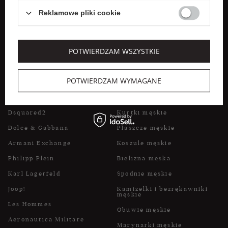
Weekend Max Mara
Spódnice
Reklamowe pliki cookie
Marella
Płaszcze damskie
Liu Jo
Obuwie damskie
POTWIERDZAM WSZYSTKIE
POPULARNE MARKI DLA
POPULARNE KATEGORIE DLA
POTWIERDZAM WYMAGANE
MĘŻCZYZN
MĘŻCZYZN
Dsquared2
Kurtki męskie
Dolce & Gabbana
Płaszcze męskie
Armani Exchange
Koszule męskie
Philipp Plein
Bielizna męska
Karl Lagerfeld
Spodnie męskie
Joop!
Kamizelki i bezrękawniki
męskie
Les Hommes
Obuwie męskie
Aeronautica Militare
Marynarki męskie