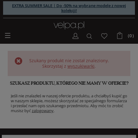
EXTRA SUMMER SALE | Do -50% na wybrane modele z nowej
kolekcji!
(0)
Szukany produkt nie został znaleziony.
Skorzystaj z
wyszukiwarki
.
SZUKASZ PRODUKTU, KTÓREGO NIE MAMY W OFERCIE?
Jeśli nie znalazłeś w naszej ofercie produktu, a chciałbyś kupić go
w naszym sklepie, możesz skorzystać ze specjalnego formularza
i przesłać nam opis szukanego przedmiotu. Aby móc to zrobić
musisz być
zalogowany
.