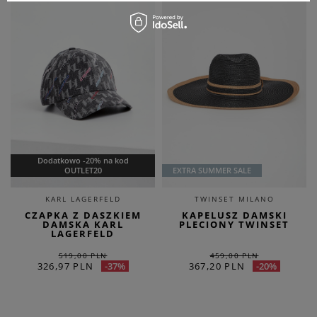
Dodatkowo -20% na kod
OUTLET20
EXTRA SUMMER SALE
KARL LAGERFELD
TWINSET MILANO
CZAPKA Z DASZKIEM
KAPELUSZ DAMSKI
DAMSKA KARL
PLECIONY TWINSET
LAGERFELD
519,00 PLN
459,00 PLN
326,97 PLN
367,20 PLN
-37%
-20%