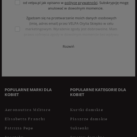
od velpa.pl jak opisano w
polityce prywatności
. Subskrypcję mogę
anulować w dowolnym momencie.
Zgadzam się na przetwarzanie moich danych osobowych
(imię, adres email) przez VELPA Otylia Skiepko w celu
marketingowym. Wyrażenie zgody jest dobrowolne. Mam
prawo cofnięcia zgody w dowolnym momencie bez wpływu
na zgodność z prawem przetwarzania, którego dokonano na
podstawie zgody przed jej cofnięciem. Mam prawo dostępu
Rozwiń
do treści swoich danych i ich sprostowania, usunięcia,
ograniczenia przetwarzania, oraz prawo do przenoszenia
danych na zasadach zawartych w polityce prywatności sklepu
internetowego. Dane osobowe w sklepie internetowym
przetwarzane są zgodnie z polityką prywatności. Zachęcamy
do zapoznania się z polityką przed wyrażeniem zgody.
POPULARNE MARKI DLA
POPULARNE KATEGORIE DLA
KOBIET
KOBIET
Aeronautica Militare
Kurtki damskie
Elisabetta Franchi
Płaszcze damskie
Patrizia Pepe
Sukienki