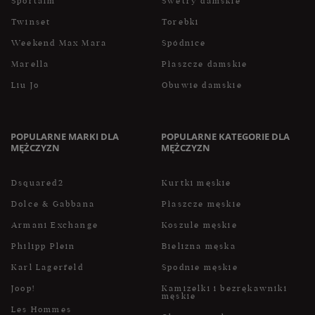
Sportalm
Swetry damskie
Twinset
Torebki
Weekend Max Mara
Spódnice
Marella
Płaszcze damskie
Liu Jo
Obuwie damskie
POPULARNE MARKI DLA
POPULARNE KATEGORIE DLA
MĘŻCZYZN
MĘŻCZYZN
Dsquared2
Kurtki męskie
Dolce & Gabbana
Płaszcze męskie
Armani Exchange
Koszule męskie
Philipp Plein
Bielizna męska
Karl Lagerfeld
Spodnie męskie
Joop!
Kamizelki i bezrękawniki
męskie
Les Hommes