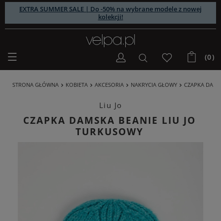
EXTRA SUMMER SALE | Do -50% na wybrane modele z nowej
kolekcji!
(0)
STRONA GŁÓWNA
KOBIETA
AKCESORIA
NAKRYCIA GŁOWY
CZAPKA DAMSK
Liu Jo
CZAPKA DAMSKA BEANIE LIU JO
TURKUSOWY