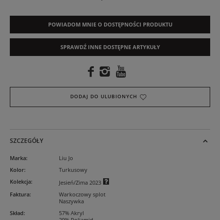
POWIADOM MNIE O DOSTĘPNOŚCI PRODUKTU
SPRAWDŹ INNE DOSTĘPNE ARTYKUŁY
DODAJ DO ULUBIONYCH
SZCZEGÓŁY
Marka
:
Liu Jo
Kolor
:
Turkusowy
Kolekcja
:
Jesień/Zima 2023
Faktura
:
Warkoczowy splot
Naszywka
Skład
:
57% Akryl
29% Poliamid