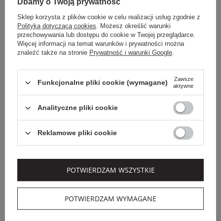
Dbamy o Twoją prywatność
Sklep korzysta z plików cookie w celu realizacji usług zgodnie z
Polityką dotyczącą cookies
. Możesz określić warunki
przechowywania lub dostępu do cookie w Twojej przeglądarce.
Więcej informacji na temat warunków i prywatności można
znaleźć także na stronie
Prywatność i warunki Google
.
Zawsze
Funkcjonalne pliki cookie (wymagane)
aktywne
Dodatkowo -20% na kod
Analityczne pliki cookie
OUTLET20
PINKO
TWINSET U&B
Reklamowe pliki cookie
OPASKA DAMSKA
CZAPKA DAMSKA Z
FELCE PINKO
WEŁNĄ TWINSET U&B
199,00 PLN
429,00 PLN
POTWIERDZAM WSZYSTKIE
278,85 PLN
-35%
POTWIERDZAM WYMAGANE
SALE