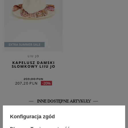
EXTRA SUMMER SALE
LIU JO
KAPELUSZ DAMSKI
SŁOMKOWY LIIU JO
259,00 PLN
207,20 PLN
-20%
INNE DOSTĘPNE ARTYKUŁY
NOWOŚĆ
SALE
Konfiguracja zgód