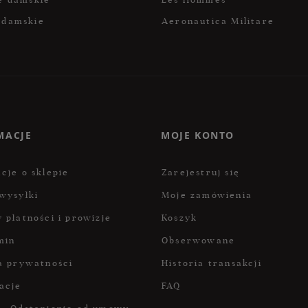
 damskie
Aeronautica Militare
MACJE
MOJE KONTO
cje o sklepie
Zarejestruj się
wysyłki
Moje zamówienia
 płatności i prowizje
Koszyk
min
Obserwowane
a prywatności
Historia transakcji
acje
FAQ