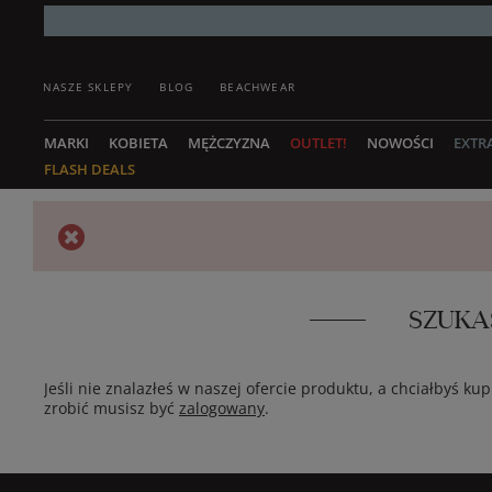
NASZE SKLEPY
BLOG
BEACHWEAR
MARKI
KOBIETA
MĘŻCZYZNA
OUTLET!
NOWOŚCI
EXTR
FLASH DEALS
SZUKA
Jeśli nie znalazłeś w naszej ofercie produktu, a chciałbyś 
zrobić musisz być
zalogowany
.