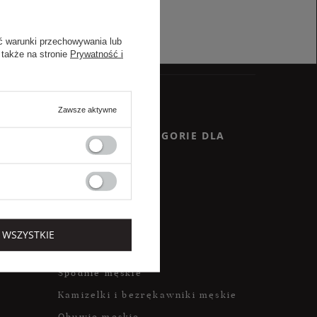
ach zawartych w polityce prywatności sklepu
nia się z polityką przed wyrażeniem zgody.
ć warunki przechowywania lub
 także na stronie
Prywatność i
Zawsze aktywne
POPULARNE KATEGORIE DLA
MĘŻCZYZN
Kurtki męskie
Płaszcze męskie
Koszule męskie
 WSZYSTKIE
Bielizna męska
Spodnie męskie
Kamizelki i bezrękawniki męskie
Obuwie męskie