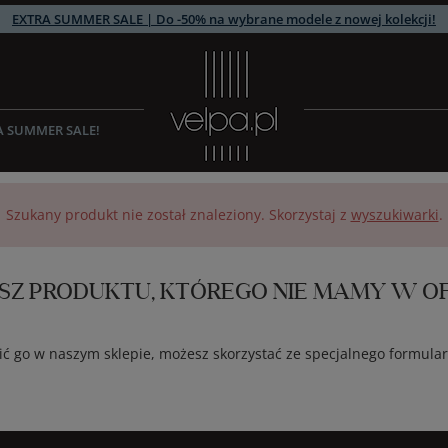
EXTRA SUMMER SALE | Do -50% na wybrane modele z nowej kolekcji!
A SUMMER SALE!
Szukany produkt nie został znaleziony. Skorzystaj z
wyszukiwarki
.
SZ PRODUKTU, KTÓREGO NIE MAMY W OF
kupić go w naszym sklepie, możesz skorzystać ze specjalnego formul