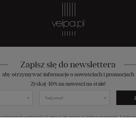
Zapisz się do newslettera
aby otrzymywać informacje o nowościach i promocjach
Zyskaj -10% na nowości na stałe!
nalizowanych wiadomości od velpa.pl jak opisano w
polityce prywatności
. Subskryp
ch osobowych (imię, adres email) przez VELPA Otylia Skiepko w celu marketingowym
 wpływu na zgodność z prawem przetwarzania, którego dokonano na podstawie zgody