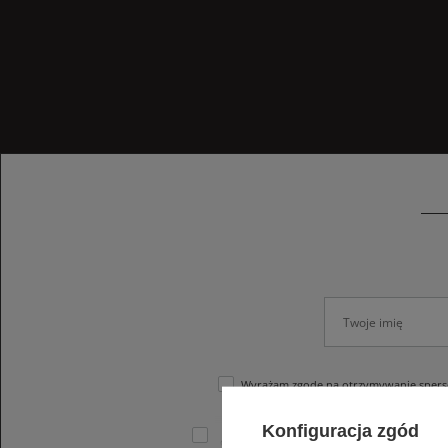
Wyrażam zgodę na otrzymywanie sperso
Zgadzam się na przetwarzanie moich dany
Konfiguracja zgód
cofnięcia zgody w dowolnym momencie bez