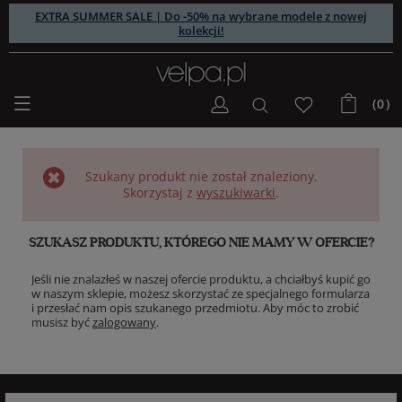
EXTRA SUMMER SALE | Do -50% na wybrane modele z nowej
kolekcji!
(0)
Szukany produkt nie został znaleziony.
Skorzystaj z
wyszukiwarki
.
SZUKASZ PRODUKTU, KTÓREGO NIE MAMY W OFERCIE?
Jeśli nie znalazłeś w naszej ofercie produktu, a chciałbyś kupić go
w naszym sklepie, możesz skorzystać ze specjalnego formularza
i przesłać nam opis szukanego przedmiotu. Aby móc to zrobić
musisz być
zalogowany
.