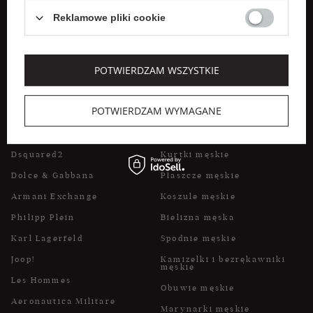
Weekend Max Mara
Spódnice
Reklamowe pliki cookie
Marella
Płaszcze damskie
Liu Jo
Obuwie damskie
POTWIERDZAM WSZYSTKIE
POPULARNE MARKI DLA
POPULARNE KATEGORIE DLA
POTWIERDZAM WYMAGANE
MĘŻCZYZN
MĘŻCZYZN
Dsquared2
Kurtki męskie
Dolce & Gabbana
Płaszcze męskie
Armani Exchange
Koszule męskie
Philipp Plein
Bielizna męska
Karl Lagerfeld
Spodnie męskie
Joop!
Kamizelki i bezrękawniki
męskie
Les Hommes
Obuwie męskie
Aeronautica Militare
Marynarki męskie