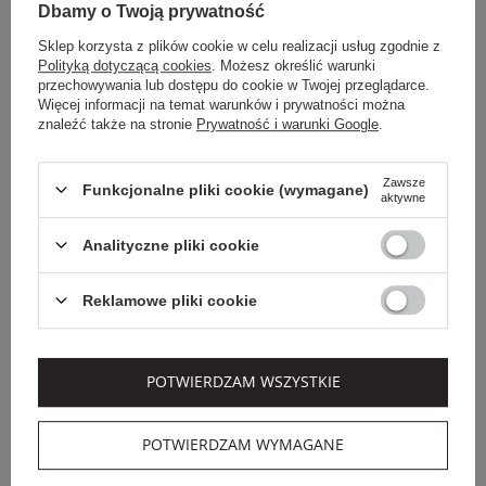
Dbamy o Twoją prywatność
Sklep korzysta z plików cookie w celu realizacji usług zgodnie z
Polityką dotyczącą cookies
. Możesz określić warunki
przechowywania lub dostępu do cookie w Twojej przeglądarce.
Więcej informacji na temat warunków i prywatności można
znaleźć także na stronie
Prywatność i warunki Google
.
Zawsze
Funkcjonalne pliki cookie (wymagane)
aktywne
Analityczne pliki cookie
MAX MARA ACCESSORI
ALEXANDER SMITH
SNEAKERSY DAMSKIE
SNEAKERSY
Z HYDROFOBOWEGO
SKÓRZANE DAMSKIE
KASZMIRU MAXIWS
WEMBLEY WOMAN
Reklamowe pliki cookie
MAX MARA
ALEXANDER SMITH
ACCESSORI
2 199,00 PLN
1 139,00 PLN
1 759,20 PLN
797,30 PLN
-20%
-30%
POTWIERDZAM WSZYSTKIE
SALE
POTWIERDZAM WYMAGANE