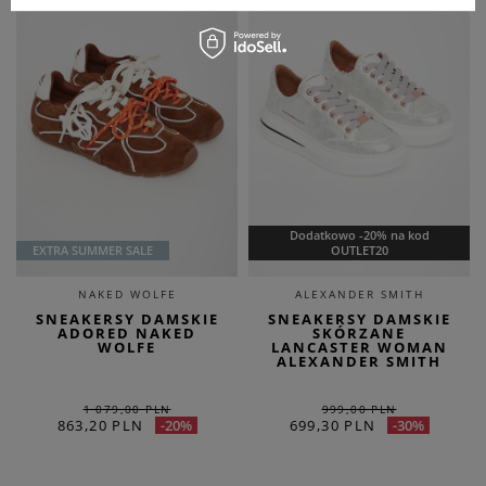
Dodatkowo -20% na kod
EXTRA SUMMER SALE
OUTLET20
NAKED WOLFE
ALEXANDER SMITH
SNEAKERSY DAMSKIE
SNEAKERSY DAMSKIE
ADORED NAKED
SKÓRZANE
WOLFE
LANCASTER WOMAN
ALEXANDER SMITH
1 079,00 PLN
999,00 PLN
863,20 PLN
699,30 PLN
-20%
-30%