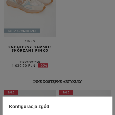
EXTRA SUMMER SALE
PINKO
SNEAKERSY DAMSKIE
SKÓRZANE PINKO
1 299,00 PLN
1 039,20 PLN
-20%
INNE DOSTĘPNE ARTYKUŁY
SALE
SALE
Konfiguracja zgód