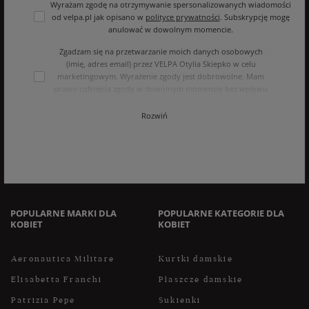
Wyrażam zgodę na otrzymywanie spersonalizowanych wiadomości
od velpa.pl jak opisano w
polityce prywatności
. Subskrypcję mogę
anulować w dowolnym momencie.
Zgadzam się na przetwarzanie moich danych osobowych
(imię, adres email) przez VELPA Otylia Skiepko w celu
marketingowym. Wyrażenie zgody jest dobrowolne. Mam
prawo cofnięcia zgody w dowolnym momencie bez wpływu
na zgodność z prawem przetwarzania, którego dokonano na
podstawie zgody przed jej cofnięciem. Mam prawo dostępu
Rozwiń
do treści swoich danych i ich sprostowania, usunięcia,
ograniczenia przetwarzania, oraz prawo do przenoszenia
danych na zasadach zawartych w polityce prywatności sklepu
internetowego. Dane osobowe w sklepie internetowym
przetwarzane są zgodnie z polityką prywatności. Zachęcamy
do zapoznania się z polityką przed wyrażeniem zgody.
POPULARNE MARKI DLA
POPULARNE KATEGORIE DLA
KOBIET
KOBIET
Aeronautica Militare
Kurtki damskie
Elisabetta Franchi
Płaszcze damskie
Patrizia Pepe
Sukienki