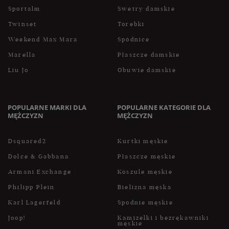
Sportalm
Swetry damskie
Twinset
Torebki
Weekend Max Mara
Spódnice
Marella
Płaszcze damskie
Liu Jo
Obuwie damskie
POPULARNE MARKI DLA
POPULARNE KATEGORIE DLA
MĘŻCZYZN
MĘŻCZYZN
Dsquared2
Kurtki męskie
Dolce & Gabbana
Płaszcze męskie
Armani Exchange
Koszule męskie
Philipp Plein
Bielizna męska
Karl Lagerfeld
Spodnie męskie
Joop!
Kamizelki i bezrękawniki
męskie