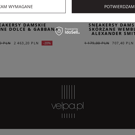
ER SALE
Dodatkowo -20% na kod OUTLET20
ZAM WYMAGANE
POTWIERDZAM
DOLCE & GABBANA
ALEXANDER SMITH
EAKERSY DAMSKIE
SNEAKERSY DAMS
NE DOLCE & GABBANA
SKÓRZANE WEMB
ALEXANDER SMI
00 PLN
2 463,20 PLN
1 179,00 PLN
707,40 PLN
-20%