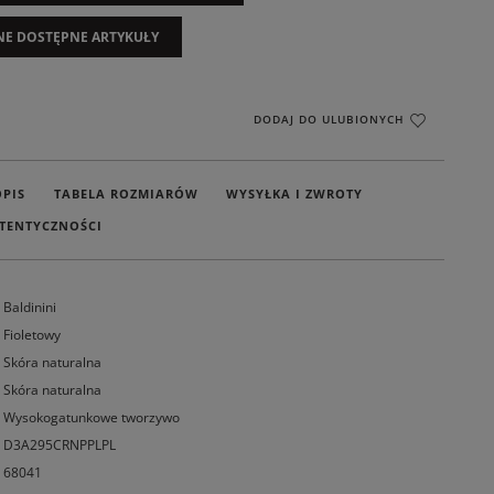
NE DOSTĘPNE ARTYKUŁY
DODAJ DO ULUBIONYCH
OPIS
TABELA ROZMIARÓW
WYSYŁKA I ZWROTY
TENTYCZNOŚCI
Baldinini
Fioletowy
Skóra naturalna
Skóra naturalna
Wysokogatunkowe tworzywo
D3A295CRNPPLPL
68041