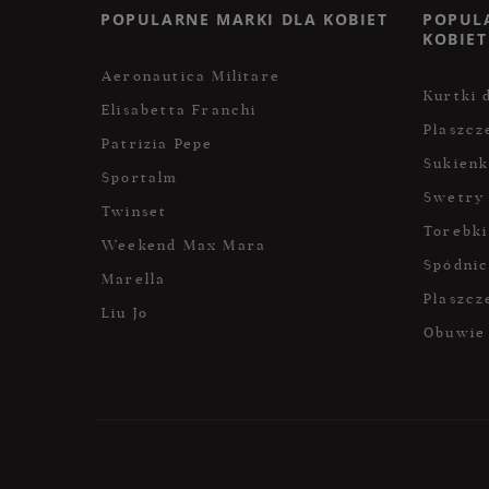
POPULARNE MARKI DLA KOBIET
POPUL
KOBIET
Aeronautica Militare
Kurtki 
Elisabetta Franchi
Płaszcz
Patrizia Pepe
Sukienk
Sportalm
Swetry
Twinset
Torebki
Weekend Max Mara
Spódni
Marella
Płaszcz
Liu Jo
Obuwie