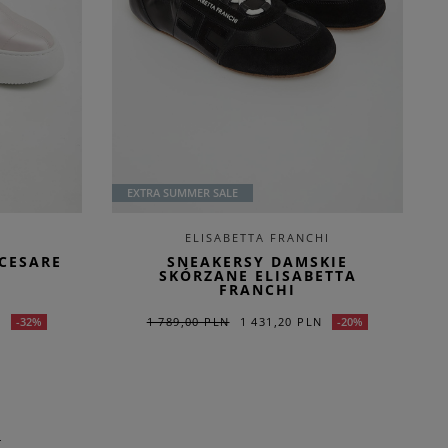
EXTRA SUMMER SALE
ELISABETTA FRANCHI
CESARE
SNEAKERSY DAMSKIE
SKÓRZANE ELISABETTA
FRANCHI
N
1 789,00 PLN
1 431,20 PLN
-32%
-20%