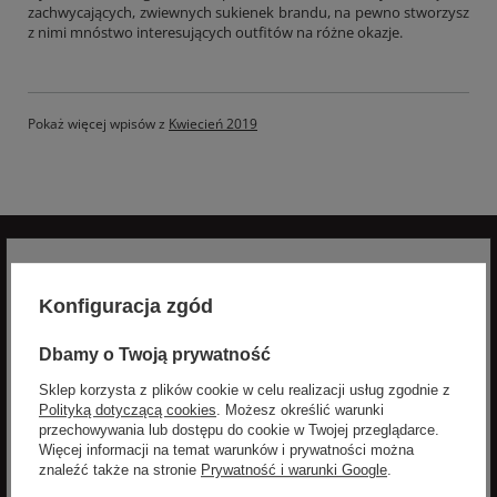
zachwycających, zwiewnych sukienek brandu, na pewno stworzysz
z nimi mnóstwo interesujących outfitów na różne okazje.
Pokaż więcej wpisów z
Kwiecień 2019
Konfiguracja zgód
Zapisz się do newslettera
Dbamy o Twoją prywatność
aby otrzymywać informacje o nowościach i
Sklep korzysta z plików cookie w celu realizacji usług zgodnie z
promocjach
Polityką dotyczącą cookies
. Możesz określić warunki
przechowywania lub dostępu do cookie w Twojej przeglądarce.
Zyskaj -10% na nowości na stałe!
Więcej informacji na temat warunków i prywatności można
znaleźć także na stronie
Prywatność i warunki Google
.