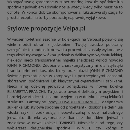
Wzbogać swoją garderobę w super modną koszulę, spódnicę lub
spodnie z jedwabiem i śmiało noś je wtedy, kiedy tylko masz na to
ochotę! W końcu dobrze skomponowana, luksusowa stylizacja to
prosta recepta na to, by poczuć się naprawdę wyjątkowo.
Stylowe propozycje Velpa.pl
W wiosenno-letnim sezonie, w kolekcjach na Velpa.pl pojawiło się
wiele modeli ubrań z jedwabiem. Twojej uwadze polecamy
szczególnie te modele, które w stu procentach zostały wykonane z
tego ekskluzywnego włókna. Jedwab w delikatnym wydaniu lekkiej,
niekiedy nieco transparentnej mgiełki znajdziesz wśród nowości
JOHN RICHMOND. Zdobione charakterystycznymi dla stylistyki
brandu printami koszule, bluzy oraz bluzki JOHN RICHMOND
świetnie prezentują się w kompozycji z postrzępionymi jeansami,
skórzanymi spódnicami lub klasycznymi cygaretkami i szpilkami.
Nieco inną odsłonę jedwabiu odnajdziesz w nowej kolekcji
ELISABETTA FRANCHI. Tu jedwab uwodzi delikatnym połyskiem i
bardziej zwartą lecz tak samo przyjemną w dotyku i pełną lekkości
strukturą. Fantazyjne
body ELISABETTA FRANCHI
, designerska
sukienka lub stylowe spodnie od projektantki doskonale definiują
włoski szyk i podkreślają niepowtarzalną urodę naturalnego
jedwabiu. Ubrania wykonane z tkanin z dodatkiem jedwabiu
znajdziesz w nowej kolekcji
TWINSET
. Niezależnie od tego, czy
wybierzesz designerskie
spodnie TWINSET,
czy którąś z