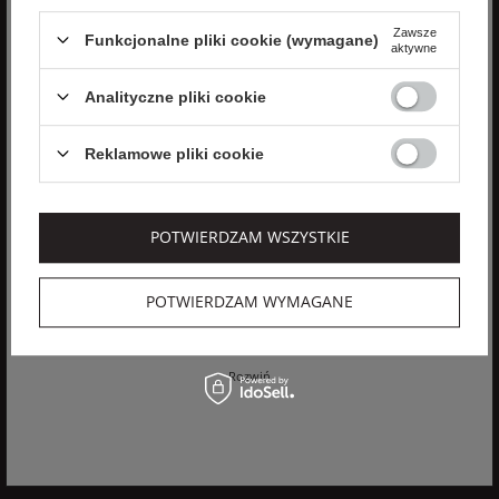
Zawsze
Funkcjonalne pliki cookie (wymagane)
aktywne
Analityczne pliki cookie
ZAPISZ SIĘ
Reklamowe pliki cookie
Wyrażam zgodę na otrzymywanie spersonalizowanych wiadomości
od velpa.pl jak opisano w
polityce prywatności
. Subskrypcję mogę
POTWIERDZAM WSZYSTKIE
anulować w dowolnym momencie.
Zgadzam się na przetwarzanie moich danych osobowych
(imię, adres email) przez VELPA Otylia Skiepko w celu
POTWIERDZAM WYMAGANE
marketingowym. Wyrażenie zgody jest dobrowolne. Mam
prawo cofnięcia zgody w dowolnym momencie bez wpływu
na zgodność z prawem przetwarzania, którego dokonano na
podstawie zgody przed jej cofnięciem. Mam prawo dostępu
Rozwiń
do treści swoich danych i ich sprostowania, usunięcia,
ograniczenia przetwarzania, oraz prawo do przenoszenia
danych na zasadach zawartych w polityce prywatności sklepu
internetowego. Dane osobowe w sklepie internetowym
przetwarzane są zgodnie z polityką prywatności. Zachęcamy
do zapoznania się z polityką przed wyrażeniem zgody.