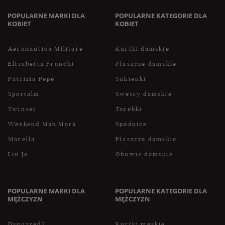
POPULARNE MARKI DLA
POPULARNE KATEGORIE DLA
KOBIET
KOBIET
Aeronautica Militare
Kurtki damskie
Elisabetta Franchi
Płaszcze damskie
Patrizia Pepe
Sukienki
Sportalm
Swetry damskie
Twinset
Torebki
Weekend Max Mara
Spódnice
Marella
Płaszcze damskie
Liu Jo
Obuwie damskie
POPULARNE MARKI DLA
POPULARNE KATEGORIE DLA
MĘŻCZYZN
MĘŻCZYZN
Dsquared2
Kurtki męskie