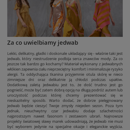
Za co uwielbiamy jedwab
Lekki, delikatny, gładki i doskonale układający się - właśnie taki jest
jedwab, który niestrudzenie podbija serca znawców mody. Za co
jeszcze tak bardzo go kochamy? Materiał wykonany z jedwabnych
włókien zapewnia ciału nieprzeciętny komfort i minimalizuje ryzyko
alergii. Ta oddychająca tkanina przyjemnie otula skórę w nieco
zimniejsze dni oraz delikatnie ją chłodzi podczas upałów.
Dodatkową zaletą jedwabiu jest to, że dość trudno jest go
pognieść, może być zatem dobrą opcją na długą podróż autem lub
uroczystość podczas której chcemy prezentować się w
nieskazitelny sposób. Warto dodać, że dobrze pielęgnowany
jedwab będzie cieszyć Twoje zmysły niejeden sezon. Poza tym
jednak, nieuchwytny czar jedwabiu dodaje szlachetności
najprostszym nawet fasonom i zestawom ubrań. Najnowsze
projekty światowej sławy marek udowadniają, że jedwab nie musi
być wyborem jedynie na specjalne okazje i eleganckie wyjścia.