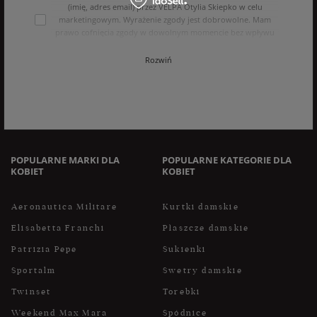
(imię, adres email) przez VELPA Otylia Skiepko w celu
marketingowym. Wyrażenie zgody jest dobrowolne. Mam
prawo cofnięcia zgody w dowolnym momencie bez wpływu
na zgodność z prawem przetwarzania, którego dokonano na
podstawie zgody przed jej cofnięciem. Mam prawo dostępu
Rozwiń
do treści swoich danych i ich sprostowania, usunięcia,
ograniczenia przetwarzania, oraz prawo do przenoszenia
danych na zasadach zawartych w polityce prywatności sklepu
internetowego. Dane osobowe w sklepie internetowym
przetwarzane są zgodnie z polityką prywatności. Zachęcamy
do zapoznania się z polityką przed wyrażeniem zgody.
POPULARNE MARKI DLA
POPULARNE KATEGORIE DLA
KOBIET
KOBIET
Aeronautica Militare
Kurtki damskie
Elisabetta Franchi
Płaszcze damskie
Patrizia Pepe
Sukienki
Sportalm
Swetry damskie
Twinset
Torebki
Weekend Max Mara
Spódnice