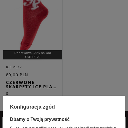
Dodatkowo -20% na kod
OUTLET20
ICE PLAY
89,00 PLN
CZERWONE
SKARPETY ICE PLA…
S
Konfiguracja zgód
Dbamy o Twoją prywatność