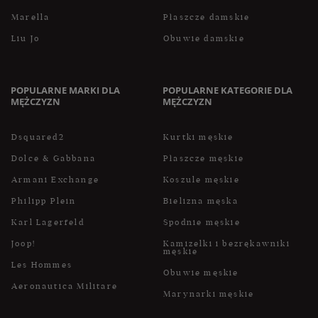
Marella
Płaszcze damskie
Liu Jo
Obuwie damskie
POPULARNE MARKI DLA
POPULARNE KATEGORIE DLA
MĘŻCZYZN
MĘŻCZYZN
Dsquared2
Kurtki męskie
Dolce & Gabbana
Płaszcze męskie
Armani Exchange
Koszule męskie
Philipp Plein
Bielizna męska
Karl Lagerfeld
Spodnie męskie
Joop!
Kamizelki i bezrękawniki
męskie
Les Hommes
Obuwie męskie
Aeronautica Militare
Marynarki męskie