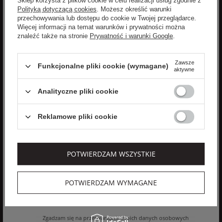
Sklep korzysta z plików cookie w celu realizacji usług zgodnie z
Polityką dotyczącą cookies
. Możesz określić warunki
przechowywania lub dostępu do cookie w Twojej przeglądarce.
Zapisz się do newslettera
Więcej informacji na temat warunków i prywatności można
znaleźć także na stronie
Prywatność i warunki Google
.
aby otrzymywać informacje o nowościach i
promocjach
Zawsze
Funkcjonalne pliki cookie (wymagane)
aktywne
Zyskaj -10% na nowości na stałe!
Analityczne pliki cookie
Reklamowe pliki cookie
POTWIERDZAM WSZYSTKIE
ZAPISZ SIĘ
POTWIERDZAM WYMAGANE
Wyrażam zgodę na otrzymywanie spersonalizowanych wiadomości
od velpa.pl jak opisano w
polityce prywatności
. Subskrypcję mogę
anulować w dowolnym momencie.
Zgadzam się na przetwarzanie moich danych osobowych