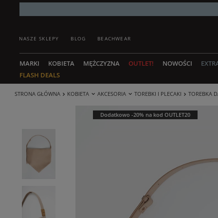
NASZE SKLEPY
BLOG
BEACHWEAR
MARKI
KOBIETA
MĘŻCZYZNA
OUTLET!
NOWOŚCI
EXTR
FLASH DEALS
STRONA GŁÓWNA
KOBIETA
AKCESORIA
TOREBKI I PLECAKI
TOREBKA D
Dodatkowo -20% na kod OUTLET20