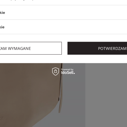
kie
kie
ZAM WYMAGANE
POTWIERDZAM