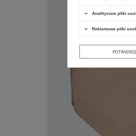
Analityczne pliki coo
Reklamowe pliki coo
POTWIERD