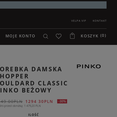
VELPA VIP
KONTAKT
(0)
MOJE KONTO
KOSZYK
TOREBKA DAMSKA
SHOPPER
OULDARD CLASSIC
PINKO BEŻOWY
849 00PLN
1294 30PLN
-30%
dni przed obniżką
1 479,20 PLN
ILOŚĆ