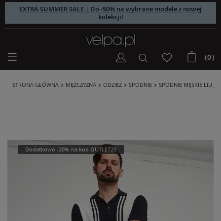
EXTRA SUMMER SALE | Do -50% na wybrane modele z nowej
kolekcji!
(0)
STRONA GŁÓWNA
MĘŻCZYZNA
ODZIEŻ
SPODNIE
SPODNIE MĘSKIE LIU JO
Dodatkowo -20% na kod OUTLET20