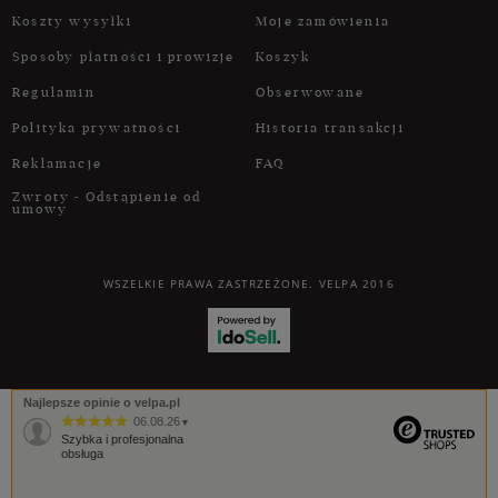
Koszty wysyłki
Moje zamówienia
Sposoby płatności i prowizje
Koszyk
Regulamin
Obserwowane
Polityka prywatności
Historia transakcji
Reklamacje
FAQ
Zwroty - Odstąpienie od
umowy
WSZELKIE PRAWA ZASTRZEŻONE. VELPA 2016
Najlepsze opinie o velpa.pl
06.08.26
▼
Szybka i profesjonalna
obsługa