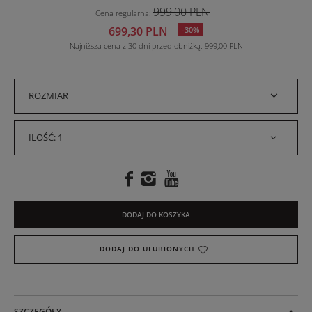
999,00 PLN
Cena regularna
:
699,30 PLN
-30%
Najniższa cena z 30 dni przed obniżką
999,00 PLN
ROZMIAR
ILOŚĆ: 1
DODAJ DO KOSZYKA
DODAJ DO ULUBIONYCH
SZCZEGÓŁY