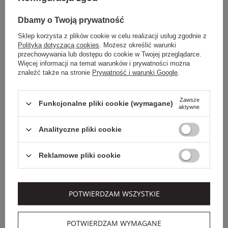
OUTLET
Dbamy o Twoją prywatność
Sklep korzysta z plików cookie w celu realizacji usług zgodnie z
Polityką dotyczącą cookies
. Możesz określić warunki
przechowywania lub dostępu do cookie w Twojej przeglądarce.
Więcej informacji na temat warunków i prywatności można
znaleźć także na stronie
Prywatność i warunki Google
.
Zawsze
Funkcjonalne pliki cookie (wymagane)
aktywne
Analityczne pliki cookie
Dodatkowo -20% na kod
OUTLET20
Reklamowe pliki cookie
BALMAIN
LA MARTINA
SNEAKERSY MĘSKIE
SNEAKERSY MĘSKIE
SKÓRZANE SWAN
SKÓRZANE LA
POTWIERDZAM WSZYSTKIE
BALMAIN
MARTINA
2 489,00 PLN
1 359,00 PLN
POTWIERDZAM WYMAGANE
856,17 PLN