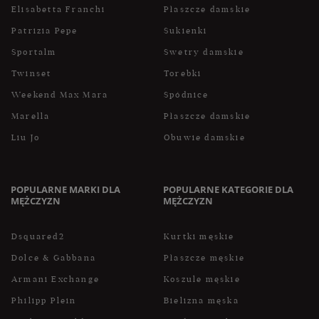
Elisabetta Franchi
Płaszcze damskie
Patrizia Pepe
Sukienki
Sportalm
Swetry damskie
Twinset
Torebki
Weekend Max Mara
Spódnice
Marella
Płaszcze damskie
Liu Jo
Obuwie damskie
POPULARNE MARKI DLA
POPULARNE KATEGORIE DLA
MĘŻCZYZN
MĘŻCZYZN
Dsquared2
Kurtki męskie
Dolce & Gabbana
Płaszcze męskie
Armani Exchange
Koszule męskie
Philipp Plein
Bielizna męska