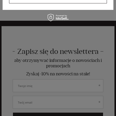
-37%
Zapisz się do newslettera
aby otrzymywać informacje o nowościach i
promocjach
Zyskaj -10% na nowości na stałe!