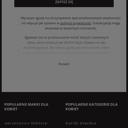
ZAPISZ SIĘ
Wyrażam zgodę na otrzymywanie spersonalizowanych wiadomości
od velpa.pl jak opisano w
polityce prywatności
. Subskrypcję mogę
anulować w dowolnym momencie.
Zgadzam się na przetwarzanie moich danych osobowych
(imię, adres email) przez VELPA Otylia Skiepko w celu
marketingowym. Wyrażenie zgody jest dobrowolne. Mam
prawo cofnięcia zgody w dowolnym momencie bez wpływu
na zgodność z prawem przetwarzania, którego dokonano na
podstawie zgody przed jej cofnięciem. Mam prawo dostępu
Rozwiń
do treści swoich danych i ich sprostowania, usunięcia,
ograniczenia przetwarzania, oraz prawo do przenoszenia
danych na zasadach zawartych w polityce prywatności sklepu
internetowego. Dane osobowe w sklepie internetowym
przetwarzane są zgodnie z polityką prywatności. Zachęcamy
do zapoznania się z polityką przed wyrażeniem zgody.
POPULARNE MARKI DLA
POPULARNE KATEGORIE DLA
KOBIET
KOBIET
Aeronautica Militare
Kurtki damskie