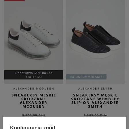
Dodatkowo -20% na kod
OUTLET20
EXTRA SUMMER SALE
ALEXANDER MCQUEEN
ALEXANDER SMITH
SNEAKERSY MĘSKIE
SNEAKERSY MĘSKIE
SKÓRZANE
SKÓRZANE WEMBLEY
ALEXANDER
SLIP-ON ALEXANDER
MCQUEEN
SMITH
3 959,00 PLN
1 289,00 PLN
2 771,30 PLN
644,50 PLN
-30%
-50%
Konfiguracja zgód