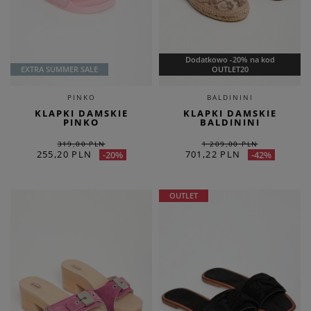
Dodatkowo -20% na kod
EXTRA SUMMER SALE
OUTLET20
PINKO
BALDININI
KLAPKI DAMSKIE
KLAPKI DAMSKIE
PINKO
BALDININI
319,00 PLN
1 209,00 PLN
255,20 PLN
701,22 PLN
-20%
-42%
OUTLET