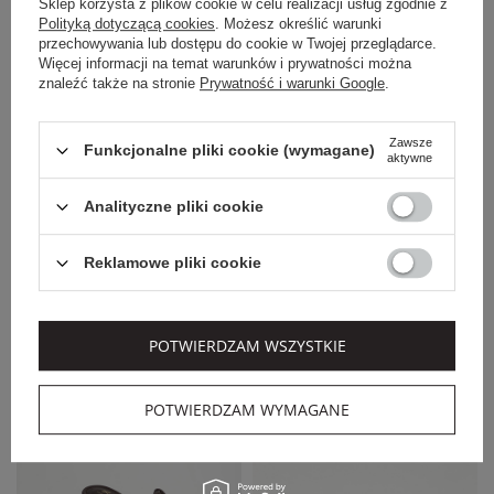
Sklep korzysta z plików cookie w celu realizacji usług zgodnie z
Polityką dotyczącą cookies
. Możesz określić warunki
przechowywania lub dostępu do cookie w Twojej przeglądarce.
Więcej informacji na temat warunków i prywatności można
znaleźć także na stronie
Prywatność i warunki Google
.
Zawsze
Funkcjonalne pliki cookie (wymagane)
aktywne
EXTRA SUMMER SALE
EXTRA SUMMER SALE
Analityczne pliki cookie
CESARE CASADEI
LIU JO
KLAPKI DAMSKIE
KLAPKI DAMSKIE LIU
SKÓRZANE CESARE
JO
Reklamowe pliki cookie
CASADEI
1 809,00 PLN
359,00 PLN
1 447,20 PLN
287,20 PLN
-20%
-20%
POTWIERDZAM WSZYSTKIE
SALE
POTWIERDZAM WYMAGANE