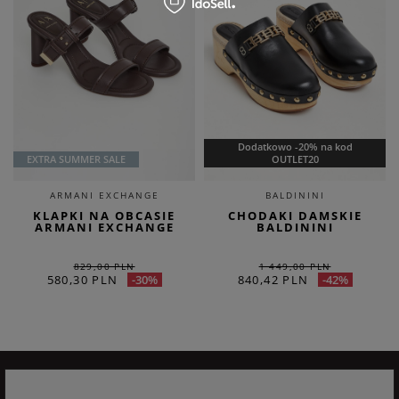
Dodatkowo -20% na kod
EXTRA SUMMER SALE
OUTLET20
ARMANI EXCHANGE
BALDININI
KLAPKI NA OBCASIE
CHODAKI DAMSKIE
ARMANI EXCHANGE
BALDININI
829,00 PLN
1 449,00 PLN
580,30 PLN
840,42 PLN
-30%
-42%