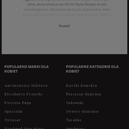
(imię, adres email) przez VELPA Otylia Skiepko w celu
marketingowym. Wyrażenie zgody jest dobrowolne. Mam
prawo cofnięcia zgody w dowolnym momencie bez wpływu
na zgodność z prawem przetwarzania, którego dokonano na
podstawie zgody przed jej cofnięciem. Mam prawo dostępu
Rozwiń
do treści swoich danych i ich sprostowania, usunięcia,
ograniczenia przetwarzania, oraz prawo do przenoszenia
danych na zasadach zawartych w polityce prywatności sklepu
internetowego. Dane osobowe w sklepie internetowym
przetwarzane są zgodnie z polityką prywatności. Zachęcamy
do zapoznania się z polityką przed wyrażeniem zgody.
POPULARNE MARKI DLA
POPULARNE KATEGORIE DLA
KOBIET
KOBIET
Aeronautica Militare
Kurtki damskie
Elisabetta Franchi
Płaszcze damskie
Patrizia Pepe
Sukienki
Sportalm
Swetry damskie
Twinset
Torebki
Weekend Max Mara
Spódnice