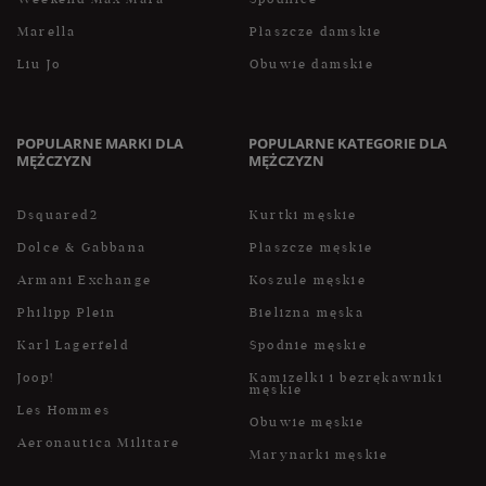
Marella
Płaszcze damskie
Liu Jo
Obuwie damskie
POPULARNE MARKI DLA
POPULARNE KATEGORIE DLA
MĘŻCZYZN
MĘŻCZYZN
Dsquared2
Kurtki męskie
Dolce & Gabbana
Płaszcze męskie
Armani Exchange
Koszule męskie
Philipp Plein
Bielizna męska
Karl Lagerfeld
Spodnie męskie
Joop!
Kamizelki i bezrękawniki
męskie
Les Hommes
Obuwie męskie
Aeronautica Militare
Marynarki męskie