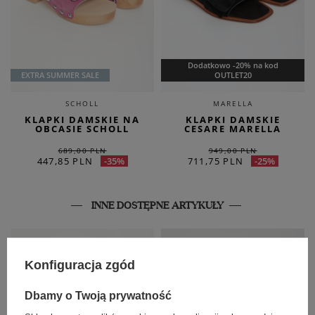
Dodatkowo -20% na kod
EXTRA SUMMER SALE
OUTLET20
SCHOLL
MARELLA
KLAPKI DAMSKIE NA
KLAPKI DAMSKIE
OBCASIE SCHOLL
CESARE MARELLA
689,00 PLN
949,00 PLN
447,85 PLN
711,75 PLN
-35%
-25%
INNE DOSTĘPNE ARTYKUŁY
Konfiguracja zgód
Dbamy o Twoją prywatność