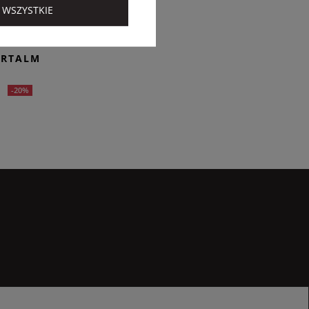
 WSZYSTKIE
ORTALM
N
-20%