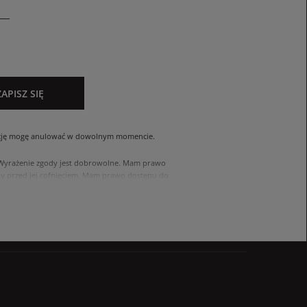
ZAPISZ SIĘ
cję mogę anulować w dowolnym momencie.
. Wyrażenie zgody jest dobrowolne. Mam prawo
 przed jej cofnięciem. Mam prawo dostępu do
ach zawartych w polityce prywatności sklepu
nia się z polityką przed wyrażeniem zgody.