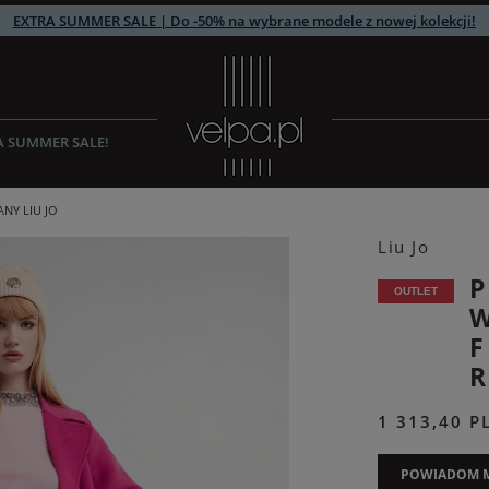
EXTRA SUMMER SALE | Do -50% na wybrane modele z nowej kolekcji!
A SUMMER SALE!
NY LIU JO
Liu Jo
P
OUTLET
W
1 313,40 P
POWIADOM M