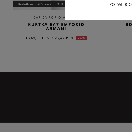
POTWIERD
Dodatkowo -20% na kod OUTLET20
EA7 EMPORIO ARMANI
KURTKA EA7 EMPORIO
B
ARMANI
1 469,00 PLN
925,47 PLN
-37%