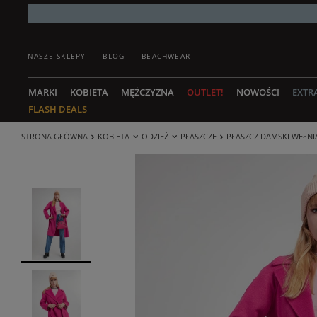
NASZE SKLEPY
BLOG
BEACHWEAR
MARKI
KOBIETA
MĘŻCZYZNA
OUTLET!
NOWOŚCI
EXTR
FLASH DEALS
STRONA GŁÓWNA
KOBIETA
ODZIEŻ
PŁASZCZE
PŁASZCZ DAMSKI WEŁNIA