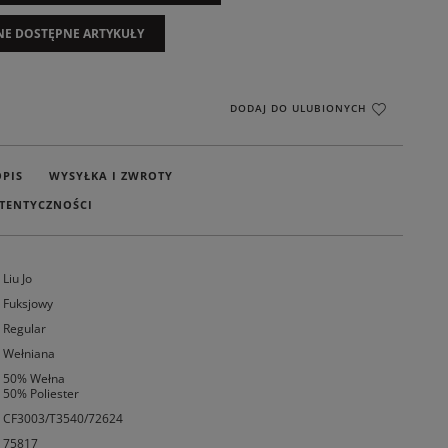
NE DOSTĘPNE ARTYKUŁY
DODAJ DO ULUBIONYCH
OPIS
WYSYŁKA I ZWROTY
TENTYCZNOŚCI
Liu Jo
Fuksjowy
Regular
Wełniana
50% Wełna
50% Poliester
CF3003/T3540/72624
75817