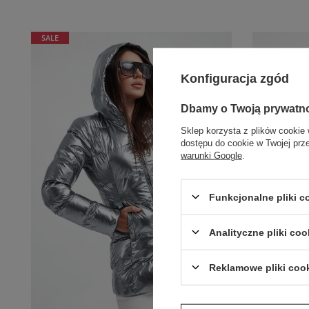
SALE
Konfiguracja zgód
Dbamy o Twoją prywatn
Sklep korzysta z plików cookie 
dostępu do cookie w Twojej prz
warunki Google
.
Funkcjonalne pliki 
Analityczne pliki coo
Reklamowe pliki coo