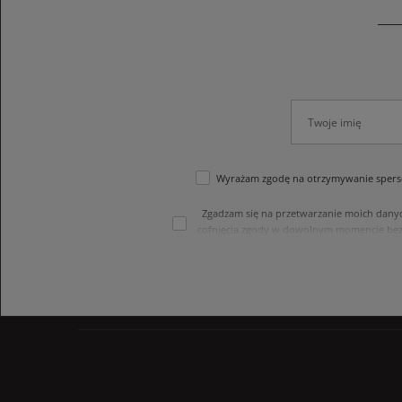
Wyrażam zgodę na otrzymywanie sperso
Zgadzam się na przetwarzanie moich dany
cofnięcia zgody w dowolnym momencie bez
treści swoich danych i ich sprostowania
internetowego. Dane osobowe w sklepie 