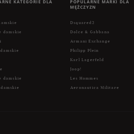
ARNE KATEGORIE DLA
POPULARNE MARKI DLA
MĘŻCZYZN
damskie
Dsquared2
e damskie
Dolce & Gabbana
i
Armani Exchange
 damskie
Philipp Plein
Karl Lagerfeld
ce
Joop!
e damskie
Les Hommes
 damskie
Aeronautica Militare