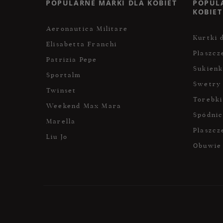
POPULARNE MARKI DLA KOBIET
POPUL
KOBIET
Aeronautica Militare
Kurtki 
Elisabetta Franchi
Płaszcz
Patrizia Pepe
Sukienk
Sportalm
Swetry
Twinset
Torebki
Weekend Max Mara
Spódni
Marella
Płaszcz
Liu Jo
Obuwie