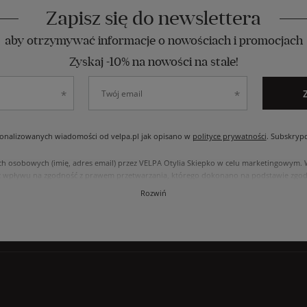
Zapisz się do newslettera
aby otrzymywać informacje o nowościach i promocjach
Zyskaj -10% na nowości na stałe!
nalizowanych wiadomości od velpa.pl jak opisano w
polityce prywatności
. Subskryp
ch osobowych (imię, adres email) przez VELPA Otylia Skiepko w celu marketingowym
 wpływu na zgodność z prawem przetwarzania, którego dokonano na podstawie zgody
, usunięcia, ograniczenia przetwarzania, oraz prawo do przenoszenia danych na zasad
Rozwiń
internetowym przetwarzane są zgodnie z polityką prywatności. Zachęcamy do zapozna