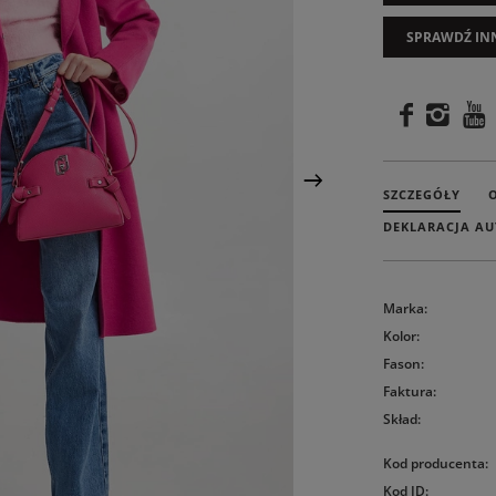
SPRAWDŹ IN
SZCZEGÓŁY
DEKLARACJA AU
Marka
:
Kolor
:
Fason
:
Faktura
:
Skład
:
Kod producenta
:
Kod ID
: