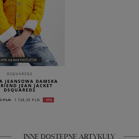
-20% na kod OUTLET20
DSQUARED2
A JEANSOWA DAMSKA
RIEND JEAN JACKET
DSQUARED2
00 PLN
1 728,35 PLN
-35%
INNE DOSTĘPNE ARTYKUŁY