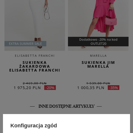
Dodatkowo -20% na kod
EXTRA SUMMER SALE
OUTLET20
ELISABETTA FRANCHI
MARELLA
SUKIENKA
SUKIENKA JIM
ŻAKARDOWA
MARELLA
ELISABETTA FRANCHI
2 469,00 PLN
1 539,00 PLN
1 975,20 PLN
1 000,35 PLN
-20%
-35%
INNE DOSTĘPNE ARTYKUŁY
SALE
SALE
Konfiguracja zgód