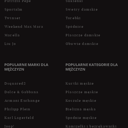
Patrizia Pepe
Sukienki
Sportalm
Swetry damskie
Twinset
Torebki
Weekend Max Mara
Spódnice
Marella
Płaszcze damskie
Liu Jo
Obuwie damskie
POPULARNE MARKI DLA
POPULARNE KATEGORIE DLA
MĘŻCZYZN
MĘŻCZYZN
Dsquared2
Kurtki męskie
Dolce & Gabbana
Płaszcze męskie
Armani Exchange
Koszule męskie
Philipp Plein
Bielizna męska
Karl Lagerfeld
Spodnie męskie
Joop!
Kamizelki i bezrękawniki