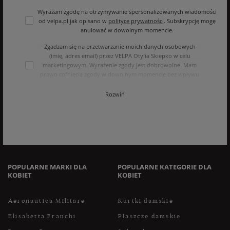
Wyrażam zgodę na otrzymywanie spersonalizowanych wiadomości
od velpa.pl jak opisano w
polityce prywatności
. Subskrypcję mogę
anulować w dowolnym momencie.
Zgadzam się na przetwarzanie moich danych osobowych
(imię, adres email) przez VELPA Otylia Skiepko w celu
marketingowym. Wyrażenie zgody jest dobrowolne. Mam
prawo cofnięcia zgody w dowolnym momencie bez wpływu
na zgodność z prawem przetwarzania, którego dokonano na
podstawie zgody przed jej cofnięciem. Mam prawo dostępu
Rozwiń
do treści swoich danych i ich sprostowania, usunięcia,
ograniczenia przetwarzania, oraz prawo do przenoszenia
danych na zasadach zawartych w polityce prywatności sklepu
internetowego. Dane osobowe w sklepie internetowym
przetwarzane są zgodnie z polityką prywatności. Zachęcamy
do zapoznania się z polityką przed wyrażeniem zgody.
POPULARNE MARKI DLA
POPULARNE KATEGORIE DLA
KOBIET
KOBIET
Aeronautica Militare
Kurtki damskie
Elisabetta Franchi
Płaszcze damskie