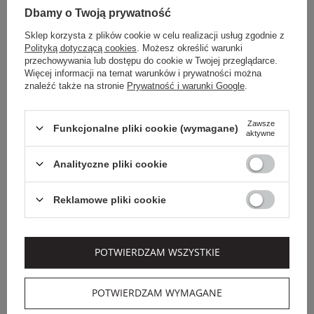
Dbamy o Twoją prywatność
Sklep korzysta z plików cookie w celu realizacji usług zgodnie z
Polityką dotyczącą cookies
. Możesz określić warunki
przechowywania lub dostępu do cookie w Twojej przeglądarce.
Więcej informacji na temat warunków i prywatności można
znaleźć także na stronie
Prywatność i warunki Google
.
Zawsze
Funkcjonalne pliki cookie (wymagane)
aktywne
Dodatkowo -20% na kod
Dodatkowo -20% na kod
OUTLET20
OUTLET20
Analityczne pliki cookie
TWINSET MILANO
LIU JO
Reklamowe pliki cookie
SUKIENKA LETNIA
SUKIENKA LIU JO
MAXI TWINSET
POTWIERDZAM WSZYSTKIE
1 459,00 PLN
579,00 PLN
1 021,30 PLN
-30%
335,82 PLN
-42%
POTWIERDZAM WYMAGANE
NOWOŚĆ
SALE