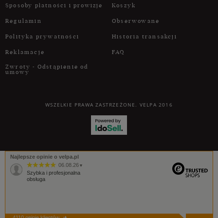
Sposoby płatności i prowizje
Koszyk
Regulamin
Obserwowane
Polityka prywatności
Historia transakcji
Reklamacje
FAQ
Zwroty - Odstąpienie od
umowy
WSZELKIE PRAWA ZASTRZEŻONE. VELPA 2016
Najlepsze opinie o velpa.pl
06.08.26
▼
Szybka i profesjonalna
obsługa
4110 opinie klientów