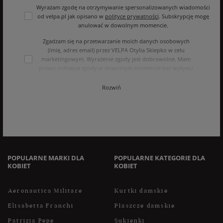
Wyrażam zgodę na otrzymywanie spersonalizowanych wiadomości
od velpa.pl jak opisano w
polityce prywatności
. Subskrypcję mogę
anulować w dowolnym momencie.
Zgadzam się na przetwarzanie moich danych osobowych
(imię, adres email) przez VELPA Otylia Skiepko w celu
marketingowym. Wyrażenie zgody jest dobrowolne. Mam
prawo cofnięcia zgody w dowolnym momencie bez wpływu
na zgodność z prawem przetwarzania, którego dokonano na
podstawie zgody przed jej cofnięciem. Mam prawo dostępu
Rozwiń
do treści swoich danych i ich sprostowania, usunięcia,
ograniczenia przetwarzania, oraz prawo do przenoszenia
danych na zasadach zawartych w polityce prywatności sklepu
internetowego. Dane osobowe w sklepie internetowym
przetwarzane są zgodnie z polityką prywatności. Zachęcamy
do zapoznania się z polityką przed wyrażeniem zgody.
POPULARNE MARKI DLA
POPULARNE KATEGORIE DLA
KOBIET
KOBIET
Aeronautica Militare
Kurtki damskie
Elisabetta Franchi
Płaszcze damskie
Patrizia Pepe
Sukienki