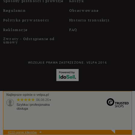
Sposoby płatności i prowizje
Koszyk
Regulamin
Obserwowane
Polityka prywatności
Historia transakcji
Reklamacje
FAQ
Zwroty - Odstąpienie od
umowy
WSZELKIE PRAWA ZASTRZEŻONE. VELPA 2016
Najlepsze opinie o velpa.pl
06.08.26
▼
Szybka i profesjonalna
obsługa
4110 opinie klientów
06.08.26
▼