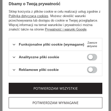
Dbamy o Twoją prywatność
Sklep korzysta z plików cookie w celu realizacji usług zgodnie z
Polityką dotyczącą cookies
. Możesz określić warunki
przechowywania lub dostępu do cookie w Twojej przeglądarce.
Więcej informacji na temat warunków i prywatności można
znaleźć także na stronie
Prywatność i warunki Google
.
Zawsze
Funkcjonalne pliki cookie (wymagane)
aktywne
Analityczne pliki cookie
Reklamowe pliki cookie
WEEKEND MAX MARA
ARMANI EXCHANGE
SPODNIE DRESOWE
SPODNIE DAMSKIE
DAMSKIE GETTO
WEŁNIANE ARMANI
WEEKEND MAX MARA
EXCHANGE
POTWIERDZAM WSZYSTKIE
739,00 PLN
609,00 PLN
365,40 PLN
-40%
POTWIERDZAM WYMAGANE
SALE