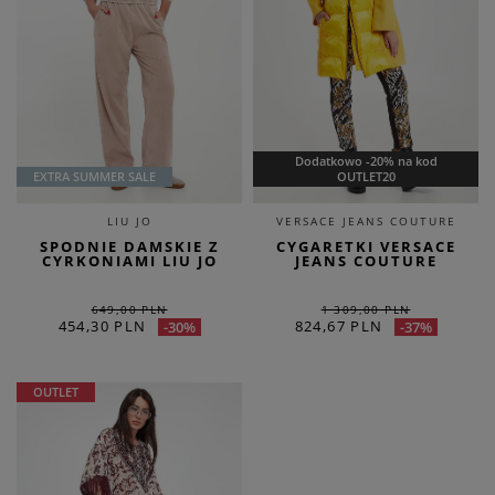
Dodatkowo -20% na kod
EXTRA SUMMER SALE
OUTLET20
LIU JO
VERSACE JEANS COUTURE
SPODNIE DAMSKIE Z
CYGARETKI VERSACE
CYRKONIAMI LIU JO
JEANS COUTURE
649,00 PLN
1 309,00 PLN
454,30 PLN
824,67 PLN
-30%
-37%
OUTLET