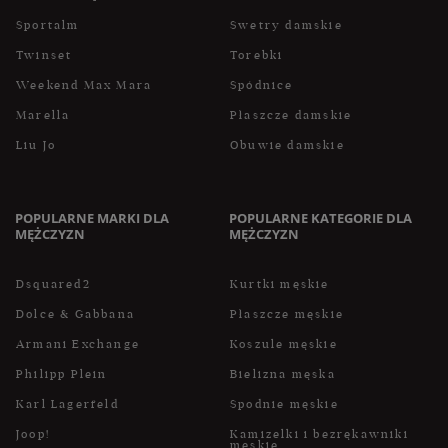
Sportalm
Swetry damskie
Twinset
Torebki
Weekend Max Mara
Spódnice
Marella
Płaszcze damskie
Liu Jo
Obuwie damskie
POPULARNE MARKI DLA
POPULARNE KATEGORIE DLA
MĘŻCZYZN
MĘŻCZYZN
Dsquared2
Kurtki męskie
Dolce & Gabbana
Płaszcze męskie
Armani Exchange
Koszule męskie
Philipp Plein
Bielizna męska
Karl Lagerfeld
Spodnie męskie
Joop!
Kamizelki i bezrękawniki
męskie