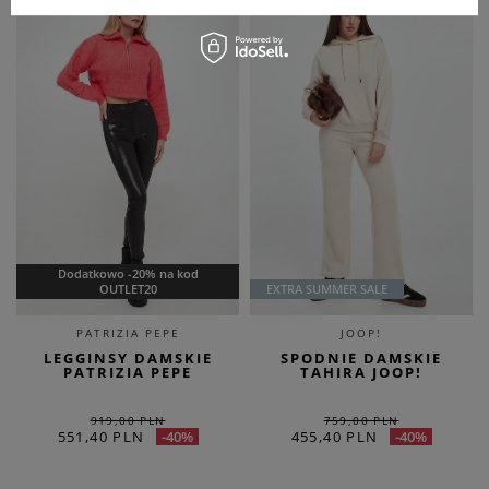
Dodatkowo -20% na kod
OUTLET20
EXTRA SUMMER SALE
PATRIZIA PEPE
JOOP!
LEGGINSY DAMSKIE
SPODNIE DAMSKIE
PATRIZIA PEPE
TAHIRA JOOP!
919,00 PLN
759,00 PLN
551,40 PLN
455,40 PLN
-40%
-40%