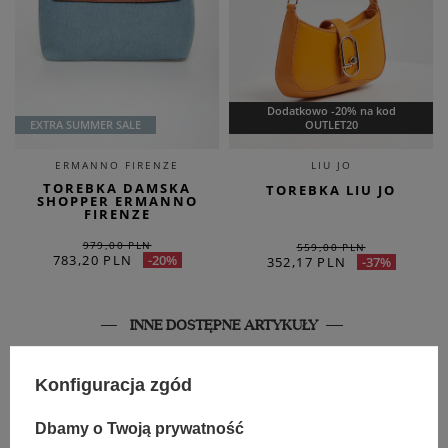
Dodatkowo -20% na kod
EXTRA SUMMER SALE
OUTLET20
ERMANNO FIRENZE
LIU JO
TOREBKA DAMSKA
TOREBKA LIU JO
SHOPPER ERMANNO
FIRENZE
979,00 PLN
559,00 PLN
783,20 PLN
-20%
352,17 PLN
-37%
INNE DOSTĘPNE ARTYKUŁY
SALE
Konfiguracja zgód
Dbamy o Twoją prywatność