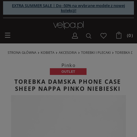
EXTRA SUMMER SALE | Do -50% na wybrane modele z nowej
kolekcji!
(0)
STRONA GŁÓWNA
KOBIETA
AKCESORIA
TOREBKI I PLECAKI
TOREBKA DAM
Pinko
OUTLET
TOREBKA DAMSKA PHONE CASE
SHEEP NAPPA PINKO NIEBIESKI