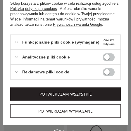
Sklep korzysta z plików cookie w celu realizacji usług zgodnie z
Polityką dotyczącą cookies
. Możesz określić warunki
przechowywania lub dostępu do cookie w Twojej przeglądarce.
Więcej informacji na temat warunków i prywatności można
znaleźć także na stronie
Prywatność i warunki Google
.
Zawsze
Funkcjonalne pliki cookie (wymagane)
aktywne
EXTRA SUMMER SALE
Analityczne pliki cookie
CHRISTIAN VILLA
LIU JO
Reklamowe pliki cookie
TOREBKA DAMSKA
TOREBKA DAMSKA
ZAMSZOWA
LIU JO
CHRISTIAN VILLA
1 119,00 PLN
539,00 PLN
POTWIERDZAM WSZYSTKIE
783,30 PLN
350,35 PLN
-30%
-35%
POTWIERDZAM WYMAGANE
NOWOŚĆ