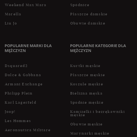
Weekend Max Mara
Spódnice
Marella
Płaszcze damskie
Liu Jo
Obuwie damskie
POPULARNE MARKI DLA
POPULARNE KATEGORIE DLA
MĘŻCZYZN
MĘŻCZYZN
Dsquared2
Kurtki męskie
Dolce & Gabbana
Płaszcze męskie
Armani Exchange
Koszule męskie
Philipp Plein
Bielizna męska
Karl Lagerfeld
Spodnie męskie
Joop!
Kamizelki i bezrękawniki
męskie
Les Hommes
Obuwie męskie
Aeronautica Militare
Marynarki męskie