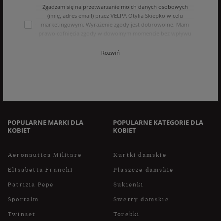
Zgadzam się na przetwarzanie moich danych osobowych
(imię, adres email) przez VELPA Otylia Skiepko w celu
marketingowym. Wyrażenie zgody jest dobrowolne. Mam
prawo cofnięcia zgody w dowolnym momencie bez wpływu
na zgodność z prawem przetwarzania, którego dokonano na
podstawie zgody przed jej cofnięciem. Mam prawo dostępu
Rozwiń
do treści swoich danych i ich sprostowania, usunięcia,
ograniczenia przetwarzania, oraz prawo do przenoszenia
danych na zasadach zawartych w polityce prywatności sklepu
internetowego. Dane osobowe w sklepie internetowym
przetwarzane są zgodnie z polityką prywatności. Zachęcamy
do zapoznania się z polityką przed wyrażeniem zgody.
POPULARNE MARKI DLA
POPULARNE KATEGORIE DLA
KOBIET
KOBIET
Aeronautica Militare
Kurtki damskie
Elisabetta Franchi
Płaszcze damskie
Patrizia Pepe
Sukienki
Sportalm
Swetry damskie
Twinset
Torebki