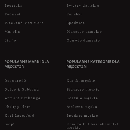
Sportalm
Swetry damskie
Twinset
Torebki
Weekend Max Mara
Spódnice
Marella
Płaszcze damskie
Liu Jo
Obuwie damskie
POPULARNE MARKI DLA
POPULARNE KATEGORIE DLA
MĘŻCZYZN
MĘŻCZYZN
Dsquared2
Kurtki męskie
Dolce & Gabbana
Płaszcze męskie
Armani Exchange
Koszule męskie
Philipp Plein
Bielizna męska
Karl Lagerfeld
Spodnie męskie
Joop!
Kamizelki i bezrękawniki
męskie