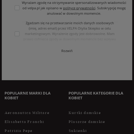
Wyrażam zgodę na otrzymywanie spersonalizowanych wiadomości
od velpa.pl jak opisano w
polityce prywatności
. Subskrypcję mogę
anulować w dowolnym momencie.
Zgadzam się na przetwarzanie moich danych osobowych
(imię, adres email) przez VELPA Otylia Skiepko w celu
marketingowym. Wyrażenie zgody jest dobrowolne. Mam
prawo cofnięcia zgody w dowolnym momencie bez wpływu
na zgodność z prawem przetwarzania, którego dokonano na
podstawie zgody przed jej cofnięciem. Mam prawo dostępu
Rozwiń
do treści swoich danych i ich sprostowania, usunięcia,
ograniczenia przetwarzania, oraz prawo do przenoszenia
danych na zasadach zawartych w polityce prywatności sklepu
internetowego. Dane osobowe w sklepie internetowym
przetwarzane są zgodnie z polityką prywatności. Zachęcamy
do zapoznania się z polityką przed wyrażeniem zgody.
POPULARNE MARKI DLA
POPULARNE KATEGORIE DLA
KOBIET
KOBIET
Aeronautica Militare
Kurtki damskie
Elisabetta Franchi
Płaszcze damskie
Patrizia Pepe
Sukienki