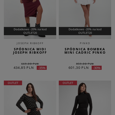
Dodatkowo -20% na kod
Dodatkowo -20% na kod
OUTLET20
OUTLET20
JOSEPH RIBKOFF
PINKO
SPÓDNICA MIDI
SPÓDNICA BOMBKA
JOSEPH RIBKOFF
MINI CADRIC PINKO
669,00 PLN
859,00 PLN
434,85 PLN
601,30 PLN
-35%
-30%
OUTLET
OUTLET