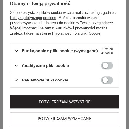
Dbamy o Twoją prywatność
Sklep korzysta z plików cookie w celu realizacji usług zgodnie z
Polityką dotyczącą cookies
. Możesz określić warunki
przechowywania lub dostępu do cookie w Twojej przeglądarce.
Więcej informacji na temat warunków i prywatności można
znaleźć także na stronie
Prywatność i warunki Google
.
Zawsze
Funkcjonalne pliki cookie (wymagane)
aktywne
Dodatkowo -20% na kod
OUTLET20
EXTRA SUMMER SALE
Analityczne pliki cookie
KENZO
ELISABETTA FRANCHI
SPÓDNICA
SPÓDNICA
Reklamowe pliki cookie
DZIANINOWA KENZO
DZIANINOWA
ELISABETTA FRANCHI
2 399,00 PLN
1 449,00 PLN
POTWIERDZAM WSZYSTKIE
1 559,35 PLN
1 159,20 PLN
-35%
-20%
POTWIERDZAM WYMAGANE
SALE
SALE