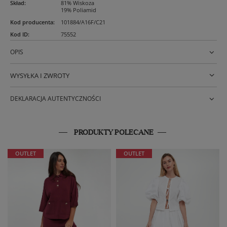
Skład
:
81% Wiskoza
19% Poliamid
Kod producenta
:
101884/A16F/C21
Kod ID
:
75552
OPIS
WYSYŁKA I ZWROTY
DEKLARACJA AUTENTYCZNOŚCI
PRODUKTY POLECANE
OUTLET
OUTLET