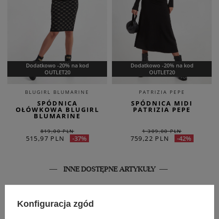
Dodatkowo -20% na kod
Dodatkowo -20% na kod
OUTLET20
OUTLET20
BLUGIRL BLUMARINE
PATRIZIA PEPE
SPÓDNICA
SPÓDNICA MIDI
OŁÓWKOWA BLUGIRL
PATRIZIA PEPE
BLUMARINE
819,00 PLN
1 309,00 PLN
515,97 PLN
759,22 PLN
-37%
-42%
INNE DOSTĘPNE ARTYKUŁY
SALE
Konfiguracja zgód