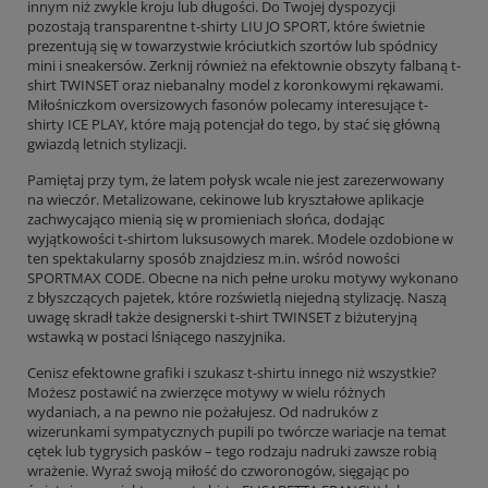
innym niż zwykle kroju lub długości. Do Twojej dyspozycji
pozostają transparentne t-shirty LIU JO SPORT, które świetnie
prezentują się w towarzystwie króciutkich szortów lub spódnicy
mini i sneakersów. Zerknij również na efektownie obszyty falbaną t-
shirt TWINSET oraz niebanalny model z koronkowymi rękawami.
Miłośniczkom oversizowych fasonów polecamy interesujące t-
shirty ICE PLAY, które mają potencjał do tego, by stać się główną
gwiazdą letnich stylizacji.
Pamiętaj przy tym, że latem połysk wcale nie jest zarezerwowany
na wieczór. Metalizowane, cekinowe lub kryształowe aplikacje
zachwycająco mienią się w promieniach słońca, dodając
wyjątkowości t-shirtom luksusowych marek. Modele ozdobione w
ten spektakularny sposób znajdziesz m.in. wśród nowości
SPORTMAX CODE. Obecne na nich pełne uroku motywy wykonano
z błyszczących pajetek, które rozświetlą niejedną stylizację. Naszą
uwagę skradł także designerski t-shirt TWINSET z biżuteryjną
wstawką w postaci lśniącego naszyjnika.
Cenisz efektowne grafiki i szukasz t-shirtu innego niż wszystkie?
Możesz postawić na zwierzęce motywy w wielu różnych
wydaniach, a na pewno nie pożałujesz. Od nadruków z
wizerunkami sympatycznych pupili po twórcze wariacje na temat
cętek lub tygrysich pasków – tego rodzaju nadruki zawsze robią
wrażenie. Wyraź swoją miłość do czworonogów, sięgając po