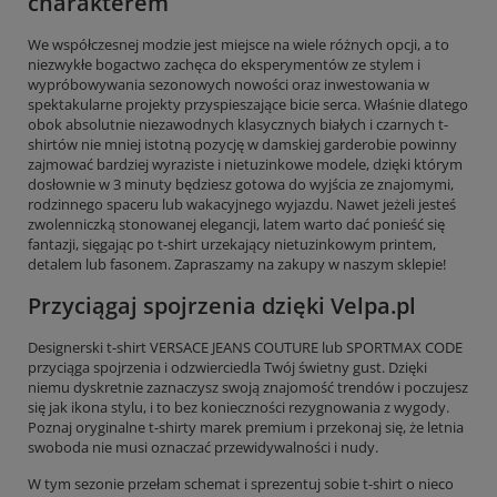
charakterem
We współczesnej modzie jest miejsce na wiele różnych opcji, a to
niezwykłe bogactwo zachęca do eksperymentów ze stylem i
wypróbowywania sezonowych nowości oraz inwestowania w
spektakularne projekty przyspieszające bicie serca. Właśnie dlatego
obok absolutnie niezawodnych klasycznych białych i czarnych t-
shirtów nie mniej istotną pozycję w damskiej garderobie powinny
zajmować bardziej wyraziste i nietuzinkowe modele, dzięki którym
dosłownie w 3 minuty będziesz gotowa do wyjścia ze znajomymi,
rodzinnego spaceru lub wakacyjnego wyjazdu. Nawet jeżeli jesteś
zwolenniczką stonowanej elegancji, latem warto dać ponieść się
fantazji, sięgając po t-shirt urzekający nietuzinkowym printem,
detalem lub fasonem. Zapraszamy na zakupy w naszym sklepie!
Przyciągaj spojrzenia dzięki Velpa.pl
Designerski t-shirt VERSACE JEANS COUTURE lub SPORTMAX CODE
przyciąga spojrzenia i odzwierciedla Twój świetny gust. Dzięki
niemu dyskretnie zaznaczysz swoją znajomość trendów i poczujesz
się jak ikona stylu, i to bez konieczności rezygnowania z wygody.
Poznaj oryginalne t-shirty marek premium i przekonaj się, że letnia
swoboda nie musi oznaczać przewidywalności i nudy.
W tym sezonie przełam schemat i sprezentuj sobie t-shirt o nieco