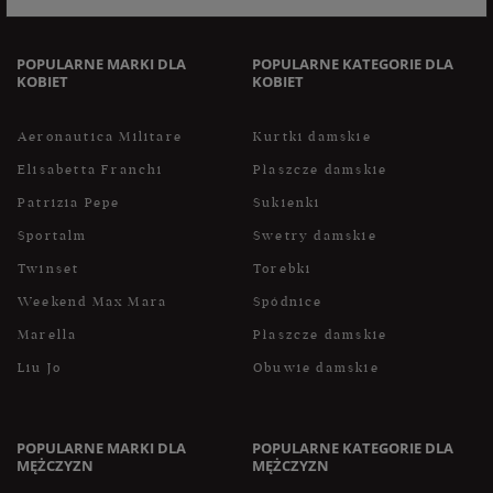
przetwarzane są zgodnie z polityką prywatności. Zachęcamy
do zapoznania się z polityką przed wyrażeniem zgody.
POPULARNE MARKI DLA
POPULARNE KATEGORIE DLA
KOBIET
KOBIET
Aeronautica Militare
Kurtki damskie
Elisabetta Franchi
Płaszcze damskie
Patrizia Pepe
Sukienki
Sportalm
Swetry damskie
Twinset
Torebki
Weekend Max Mara
Spódnice
Marella
Płaszcze damskie
Liu Jo
Obuwie damskie
POPULARNE MARKI DLA
POPULARNE KATEGORIE DLA
MĘŻCZYZN
MĘŻCZYZN