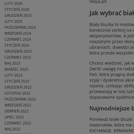
Velpa.pl!
LUTY 2026
STYCZEŃ 2026
Jak wybrać bia
GRUDZIEŃ 2025
LUTY 2025
Biała bluzka to modowy
PAŹDZIERNIK 2024
koniecznie zerknij na
WRZESIEŃ 2024
eksperymentów. A jeśli
CZERWIEC 2024
noszonymi przez ikony 
STYCZEŃ 2024
ubraniach, dowodzi jed
GRUDZIEŃ 2023
która przede wszystk
CZERWIEC 2023
Chcesz wiedzieć, jak w
MAJ 2023
Zwróć uwagę na rodzaj
MARZEC 2023
Pań, które pragną dod
LUTY 2023
szyję i dyskretnie akc
STYCZEŃ 2023
rejonie, unikając obfi
GRUDZIEŃ 2022
przeważają w niej luźn
LISTOPAD 2022
dopasowane spódnice o
PAŹDZIERNIK 2022
WRZESIEŃ 2022
Najmodniejsze bi
SIERPIEŃ 2022
LIPIEC 2022
Ponieważ białe bluzki
CZERWIEC 2022
materiałów, które nie
MAJ 2022
EXCHANGE, ERMANNO SCE