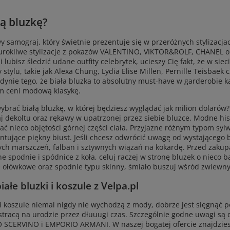
łą bluzkę?
 samograj, który świetnie prezentuje się w przeróżnych stylizacjach
 urokliwe stylizacje z pokazów VALENTINO, VIKTOR&ROLF, CHANEL o
 lubisz śledzić udane outfity celebrytek, ucieszy Cię fakt, że w si
stylu, takie jak Alexa Chung, Lydia Elise Millen, Pernille Teisbaek 
ynie tego, że biała bluzka to absolutny must-have w garderobie każ
im ceni modową klasykę.
ybrać białą bluzkę, w której będziesz wyglądać jak milion dolarów?
 dekoltu oraz rękawy w upatrzonej przez siebie bluzce. Modne hi
ać nieco objętości górnej części ciała. Przyjazne różnym typom syl
entujące piękny biust. Jeśli chcesz odwrócić uwagę od wystającego 
tych marszczeń, falban i sztywnych wiązań na kokardę. Przed zakupa
e spodnie i spódnice z koła, celuj raczej w stronę bluzek o nieco 
łówkowe oraz spodnie typu skinny, śmiało buszuj wśród zwiewnych
ałe bluzki i koszule z Velpa.pl
 i koszule niemal nigdy nie wychodzą z mody, dobrze jest sięgnąć p
 stracą na urodzie przez dłuuugi czas. Szczególnie godne uwagi s
RVINO i EMPORIO ARMANI. W naszej bogatej ofercie znajdziesz bia