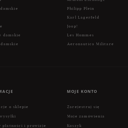
 damskie
Philipp Plein
Karl Lagerfeld
ce
Joop!
e damskie
Les Hommes
 damskie
Aeronautica Militare
MACJE
MOJE KONTO
cje o sklepie
Zarejestruj się
wysyłki
Moje zamówienia
 płatności i prowizje
Koszyk