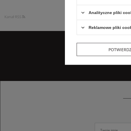
Analityczne pliki coo
Kanał RSS
Reklamowe pliki coo
POTWIERD