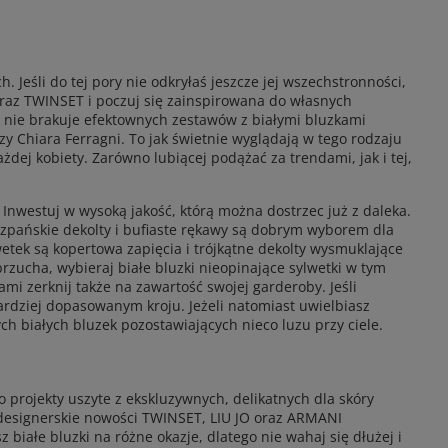
. Jeśli do tej pory nie odkryłaś jeszcze jej wszechstronności,
raz TWINSET i poczuj się zainspirowana do własnych
eci nie brakuje efektownych zestawów z białymi bluzkami
czy Chiara Ferragni. To jak świetnie wyglądają w tego rodzaju
dej kobiety. Zarówno lubiącej podążać za trendami, jak i tej,
 Inwestuj w wysoką jakość, którą można dostrzec już z daleka.
szpańskie dekolty i bufiaste rękawy są dobrym wyborem dla
wetek są kopertowa zapięcia i trójkątne dekolty wysmuklające
brzucha, wybieraj białe bluzki nieopinające sylwetki w tym
mi zerknij także na zawartość swojej garderoby. Jeśli
bardziej dopasowanym kroju. Jeżeli natomiast uwielbiasz
 białych bluzek pozostawiających nieco luzu przy ciele.
o projekty uszyte z ekskluzywnych, delikatnych dla skóry
ą designerskie nowości TWINSET, LIU JO oraz ARMANI
łe bluzki na różne okazje, dlatego nie wahaj się dłużej i