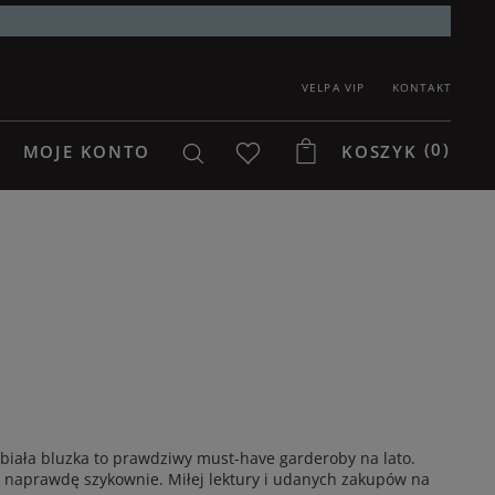
VELPA VIP
KONTAKT
(0)
MOJE KONTO
KOSZYK
 biała bluzka to prawdziwy must-have garderoby na lato.
ć naprawdę szykownie. Miłej lektury i udanych zakupów na