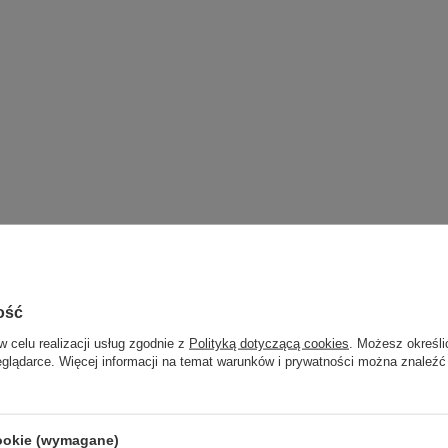
ość
w celu realizacji usług zgodnie z
Polityką dotyczącą cookies
. Możesz określi
eglądarce. Więcej informacji na temat warunków i prywatności można znaleźć
cookie (wymagane)