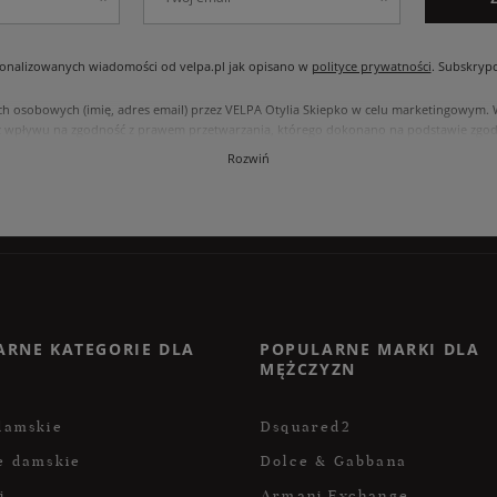
nalizowanych wiadomości od velpa.pl jak opisano w
polityce prywatności
. Subskryp
ch osobowych (imię, adres email) przez VELPA Otylia Skiepko w celu marketingowym
 wpływu na zgodność z prawem przetwarzania, którego dokonano na podstawie zgody
, usunięcia, ograniczenia przetwarzania, oraz prawo do przenoszenia danych na zasad
Rozwiń
internetowym przetwarzane są zgodnie z polityką prywatności. Zachęcamy do zapozna
ARNE KATEGORIE DLA
POPULARNE MARKI DLA
MĘŻCZYZN
damskie
Dsquared2
e damskie
Dolce & Gabbana
i
Armani Exchange