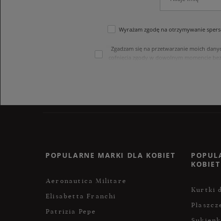
Wyrażam zgodę na otrzymywanie sperso
Zgadzam się na przetwarzanie moich dany
cofnięcia zgody w dowolnym momencie bez
treści swoich danych i ich sprostowania
internetowego. Dane osobowe w sklepie 
POPULARNE MARKI DLA KOBIET
POPUL
KOBIET
Aeronautica Militare
Kurtki 
Elisabetta Franchi
Płaszcz
Patrizia Pepe
Sukienk