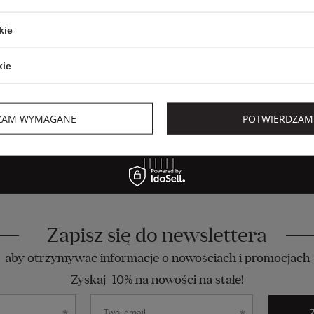
kie
kie
ZAM WYMAGANE
POTWIERDZAM
Zapisz się do newslettera
aby otrzymywać informacje o nowościach i promocjach
Zyskaj -10% na nowości na stałe!