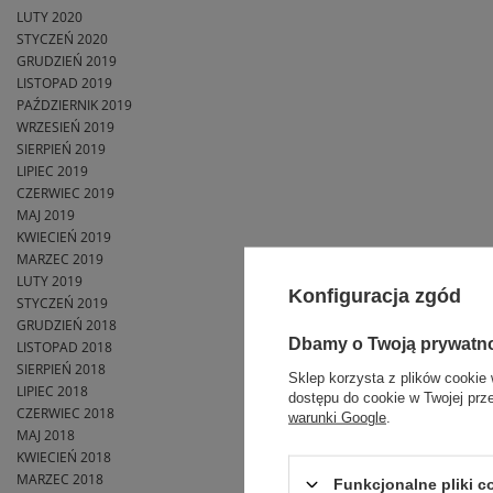
LUTY 2020
STYCZEŃ 2020
GRUDZIEŃ 2019
LISTOPAD 2019
PAŹDZIERNIK 2019
WRZESIEŃ 2019
SIERPIEŃ 2019
LIPIEC 2019
CZERWIEC 2019
MAJ 2019
KWIECIEŃ 2019
MARZEC 2019
LUTY 2019
Konfiguracja zgód
STYCZEŃ 2019
GRUDZIEŃ 2018
Dbamy o Twoją prywatn
LISTOPAD 2018
SIERPIEŃ 2018
Sklep korzysta z plików cookie 
LIPIEC 2018
dostępu do cookie w Twojej prz
CZERWIEC 2018
warunki Google
.
MAJ 2018
KWIECIEŃ 2018
MARZEC 2018
Funkcjonalne pliki 