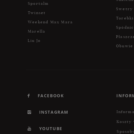
Sportalm
Swetry
Twinset
Torebki
Weekend Max Mara
Spódni
Marella
Płaszcz
Liu Jo
Obuwie
FACEBOOK
INFOR
INSTAGRAM
Informa
Koszty 
YOUTUBE
Sposoby