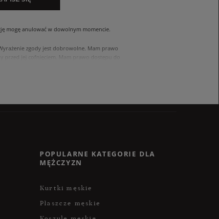
cję mogę anulować w dowolnym momencie.
. Wyrażenie zgody jest dobrowolne. Mam prawo
 przed jej cofnięciem. Mam prawo dostępu do
ach zawartych w polityce prywatności sklepu
nia się z polityką przed wyrażeniem zgody.
POPULARNE KATEGORIE DLA
MĘŻCZYZN
Kurtki męskie
Płaszcze męskie
Koszule męskie