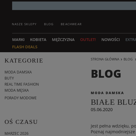
NASZE SKLEPY
BLOG
BEACHWEAR
MARKI
KOBIETA
MĘŻCZYZNA
OUTLET!
NOWOŚCI
EXTR
FLASH DEALS
STRONA GŁÓWNA
BLOG
KATEGORIE
BLOG
MODA DAMSKA
BUTY
REAL TIME FASHION
MODA MĘSKA
MODA DAMSKA
PORADY MODOWE
BIAŁE BLU
05.06.2020
OŚ CZASU
Jest pełna wdzięku, p
Poznaj najmodniejsze 
MARZEC 2026