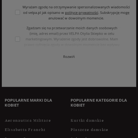
Wyrażam zgodę na otrzymywanie spersonalizowanych wiadomości
od velpa.pl jak opisano w
polityce prywatności
. Subskrypcję mogę
anulować w dowolnym momencie.
Zgadzam się na przetwarzanie moich danych osobowych
(imię, adres email) przez VELPA Otylia Skiepko w celu
marketingowym. Wyrażenie zgody jest dobrowolne. Mam
prawo cofnięcia zgody w dowolnym momencie bez wpływu
na zgodność z prawem przetwarzania, którego dokonano na
podstawie zgody przed jej cofnięciem. Mam prawo dostępu
Rozwiń
do treści swoich danych i ich sprostowania, usunięcia,
ograniczenia przetwarzania, oraz prawo do przenoszenia
danych na zasadach zawartych w polityce prywatności sklepu
internetowego. Dane osobowe w sklepie internetowym
przetwarzane są zgodnie z polityką prywatności. Zachęcamy
do zapoznania się z polityką przed wyrażeniem zgody.
POPULARNE MARKI DLA
POPULARNE KATEGORIE DLA
KOBIET
KOBIET
Aeronautica Militare
Kurtki damskie
Elisabetta Franchi
Płaszcze damskie