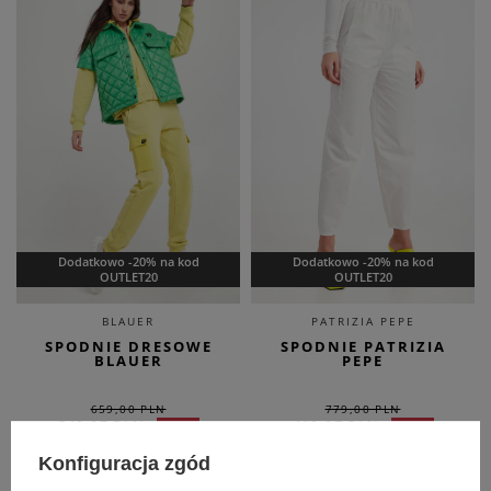
Dodatkowo -20% na kod
Dodatkowo -20% na kod
OUTLET20
OUTLET20
BLAUER
PATRIZIA PEPE
SPODNIE DRESOWE
SPODNIE PATRIZIA
BLAUER
PEPE
659,00 PLN
779,00 PLN
349,27 PLN
412,87 PLN
-47%
-47%
Konfiguracja zgód
OUTLET
OUTLET