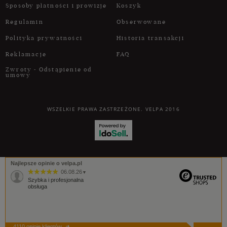
Sposoby płatności i prowizje
Koszyk
Regulamin
Obserwowane
Polityka prywatności
Historia transakcji
Reklamacje
FAQ
Zwroty - Odstąpienie od
umowy
WSZELKIE PRAWA ZASTRZEŻONE. VELPA 2016
Najlepsze opinie o velpa.pl
06.08.26
▼
Szybka i profesjonalna
obsługa
4110 opinie klientów