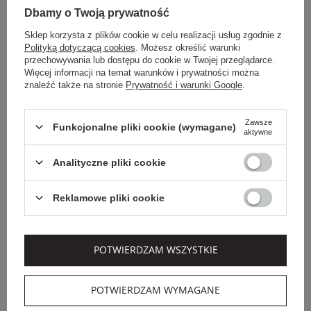
Dbamy o Twoją prywatność
Sklep korzysta z plików cookie w celu realizacji usług zgodnie z
Polityką dotyczącą cookies
. Możesz określić warunki
przechowywania lub dostępu do cookie w Twojej przeglądarce.
Więcej informacji na temat warunków i prywatności można
znaleźć także na stronie
Prywatność i warunki Google
.
Zawsze
Funkcjonalne pliki cookie (wymagane)
aktywne
Analityczne pliki cookie
Dodatkowo -20% na kod
OUTLET20
Reklamowe pliki cookie
ELISABETTA FRANCHI
EMPORIO ARMANI
SPODNIE DAMSKIE
SPODNIE DRESOWE
ELISABETTA FRANCHI
DAMSKIE EMPORIO
POTWIERDZAM WSZYSTKIE
ARMANI
2 029,00 PLN
1 109,00 PLN
1 318,85 PLN
643,22 PLN
-35%
-42%
POTWIERDZAM WYMAGANE