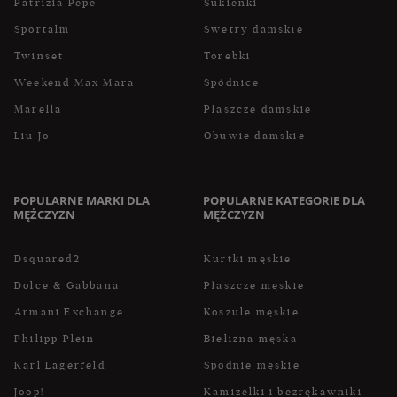
Patrizia Pepe
Sukienki
Sportalm
Swetry damskie
Twinset
Torebki
Weekend Max Mara
Spódnice
Marella
Płaszcze damskie
Liu Jo
Obuwie damskie
POPULARNE MARKI DLA
POPULARNE KATEGORIE DLA
MĘŻCZYZN
MĘŻCZYZN
Dsquared2
Kurtki męskie
Dolce & Gabbana
Płaszcze męskie
Armani Exchange
Koszule męskie
Philipp Plein
Bielizna męska
Karl Lagerfeld
Spodnie męskie
Joop!
Kamizelki i bezrękawniki