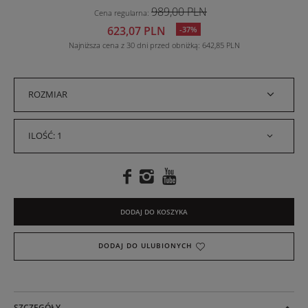
989,00 PLN
Cena regularna
:
623,07 PLN
-37%
Najniższa cena z 30 dni przed obniżką
642,85 PLN
ROZMIAR
ILOŚĆ: 1
DODAJ DO KOSZYKA
DODAJ DO ULUBIONYCH
SZCZEGÓŁY