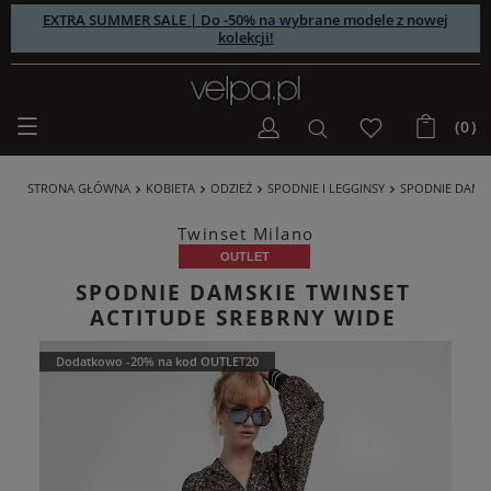
EXTRA SUMMER SALE | Do -50% na wybrane modele z nowej
kolekcji!
(0)
STRONA GŁÓWNA
KOBIETA
ODZIEŻ
SPODNIE I LEGGINSY
SPODNIE DAMSK
Twinset Milano
OUTLET
SPODNIE DAMSKIE TWINSET
ACTITUDE SREBRNY WIDE
Dodatkowo -20% na kod OUTLET20