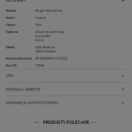
SZCZEGÓŁY
Marka
:
Blugirl Blumarine
Kolor
:
Czarny
Fason
:
Slim
Faktura
:
Dzianina swetrowa
Kryształki
Futro
Skład
:
62% Wiskoza
38% Poliester
Kod producenta
:
RF3005/MS011/22222
Kod ID
:
75844
OPIS
WYSYŁKA I ZWROTY
DEKLARACJA AUTENTYCZNOŚCI
PRODUKTY POLECANE