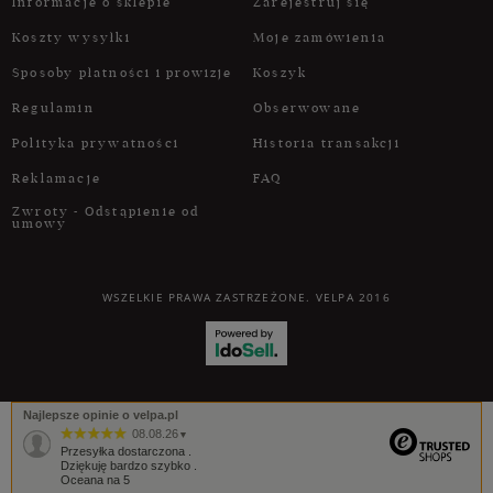
Informacje o sklepie
Zarejestruj się
Koszty wysyłki
Moje zamówienia
Sposoby płatności i prowizje
Koszyk
Regulamin
Obserwowane
Polityka prywatności
Historia transakcji
Reklamacje
FAQ
Zwroty - Odstąpienie od
umowy
WSZELKIE PRAWA ZASTRZEŻONE. VELPA 2016
Najlepsze opinie o velpa.pl
08.08.26
▼
Przesyłka dostarczona .
Dziękuję bardzo szybko .
Oceana na 5