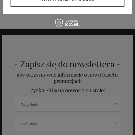
616,85 PLN
-35%
Zapisz się do newslettera
aby otrzymywać informacje o nowościach i
promocjach
Zyskaj -10% na nowości na stałe!