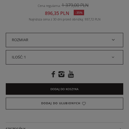
1 379,00 PLN
Cena regularna
:
896,35 PLN
-35%
Najniższa cena z 30 dni przed obniżką
937,72 PLN
ROZMIAR
ILOŚĆ: 1
DODAJ DO KOSZYKA
DODAJ DO ULUBIONYCH