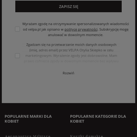
ZAPISZ SIĘ
Wyrażam zgodę na otrzymywanie spersonalizowanych wiadomości
od velpa.pl jak opisano w
polityce prywatności
. Subskrypcję mogę
anulować w dowolnym momencie.
Zgadzam się na przetwarzanie moich danych osobowych
(imię, adres email) przez VELPA Otylia Skiepko w celu
marketingowym. Wyrażenie zgody jest dobrowolne. Mam
prawo cofnięcia zgody w dowolnym momencie bez wpływu
na zgodność z prawem przetwarzania, którego dokonano na
podstawie zgody przed jej cofnięciem. Mam prawo dostępu
Rozwiń
do treści swoich danych i ich sprostowania, usunięcia,
ograniczenia przetwarzania, oraz prawo do przenoszenia
danych na zasadach zawartych w polityce prywatności sklepu
internetowego. Dane osobowe w sklepie internetowym
przetwarzane są zgodnie z polityką prywatności. Zachęcamy
do zapoznania się z polityką przed wyrażeniem zgody.
POPULARNE MARKI DLA
POPULARNE KATEGORIE DLA
KOBIET
KOBIET
Aeronautica Militare
Kurtki damskie