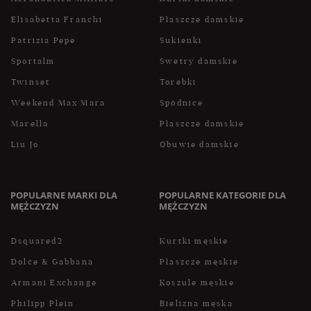
Elisabetta Franchi
Płaszcze damskie
Patrizia Pepe
Sukienki
Sportalm
Swetry damskie
Twinset
Torebki
Weekend Max Mara
Spódnice
Marella
Płaszcze damskie
Liu Jo
Obuwie damskie
POPULARNE MARKI DLA
POPULARNE KATEGORIE DLA
MĘŻCZYZN
MĘŻCZYZN
Dsquared2
Kurtki męskie
Dolce & Gabbana
Płaszcze męskie
Armani Exchange
Koszule męskie
Philipp Plein
Bielizna męska