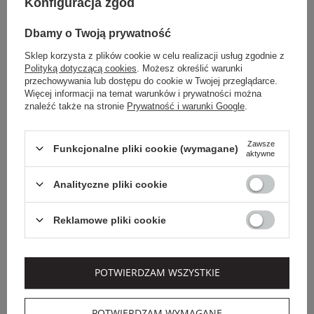
Konfiguracja zgód
OUTLET
Dbamy o Twoją prywatność
Sklep korzysta z plików cookie w celu realizacji usług zgodnie z
Polityką dotyczącą cookies
. Możesz określić warunki
przechowywania lub dostępu do cookie w Twojej przeglądarce.
Więcej informacji na temat warunków i prywatności można
znaleźć także na stronie
Prywatność i warunki Google
.
Zawsze
Funkcjonalne pliki cookie (wymagane)
aktywne
Analityczne pliki cookie
Dodatkowo -20% na kod
Reklamowe pliki cookie
OUTLET20
ERMANNO FIRENZE
GOLF DAMSKI
POTWIERDZAM WSZYSTKIE
ERMANNO FIRENZE
POTWIERDZAM WYMAGANE
949,00 PLN