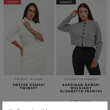
OUTLET
NOWOŚĆ
TWINSET MILANO
ELISABETTA FRANCHI
SWETER DAMSKI
KARDIGAN DAMSKI
TWINSET
WEŁNIANY
ELISABETTA FRANCHI
1 799,00 PLN
869,00 PLN
564,85 PLN
-35%