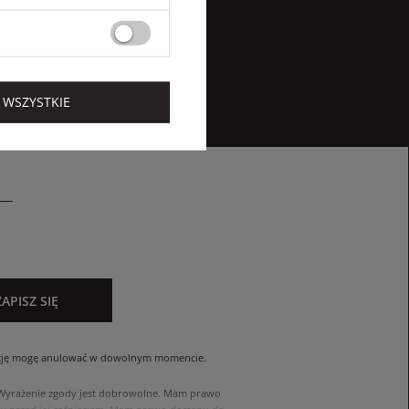
 WSZYSTKIE
ZAPISZ SIĘ
cję mogę anulować w dowolnym momencie.
. Wyrażenie zgody jest dobrowolne. Mam prawo