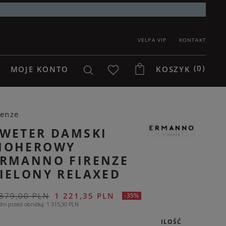
VELPA VIP
KONTAKT
(0)
MOJE KONTO
KOSZYK
renze
WETER DAMSKI
MOHEROWY
ERMANNO FIRENZE
IELONY RELAXED
 879,00 PLN
1 221,35 PLN
-35%
dni przed obniżką
1 315,30 PLN
ILOŚĆ