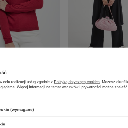
ER SALE
Dodatkowo -20% na kod OUTLET20
MM
MAX MARA LEISUR
ość
KARDIGAN DAMSKI 
R DAMSKI DOLMEN MM
MARA LEISURE
w celu realizacji usług zgodnie z
Polityką dotyczącą cookies
. Możesz określi
eglądarce. Więcej informacji na temat warunków i prywatności można znaleźć
879,00 PLN
492,24 PLN
0 PLN
678,30 PLN
-30%
cookie (wymagane)
kie