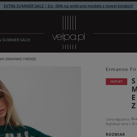
EXTRA SUMMER SALE | Do -50% na wybrane modele z nowej kolekcji!
A SUMMER SALE!
WY ERMANNO FIRENZE
Ermanno Fi
S
OUTLET
Z
1
Cena regularna
:
Najniższa cena z 30 
ROZMIAR