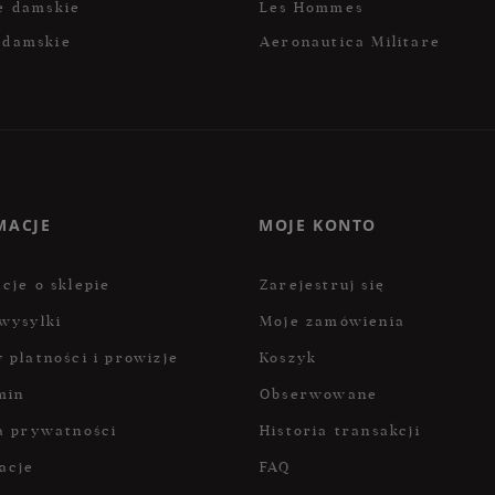
e damskie
Les Hommes
 damskie
Aeronautica Militare
MACJE
MOJE KONTO
cje o sklepie
Zarejestruj się
wysyłki
Moje zamówienia
 płatności i prowizje
Koszyk
min
Obserwowane
a prywatności
Historia transakcji
acje
FAQ