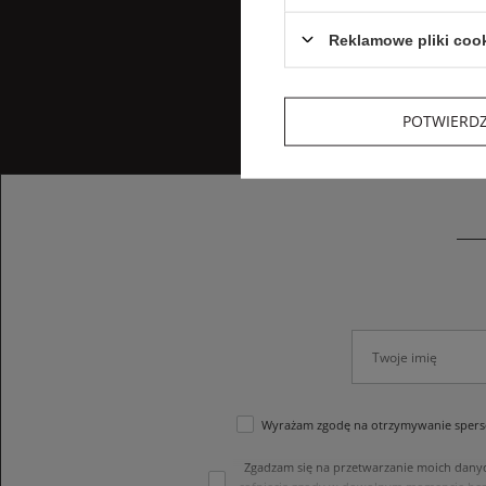
Reklamowe pliki coo
POTWIERD
Wyrażam zgodę na otrzymywanie sperso
Zgadzam się na przetwarzanie moich dany