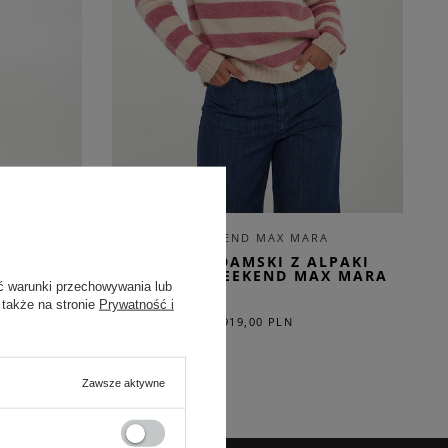
E
WEEKEND MAX MARA
PO MAX
SWETER DAMSKI Z ALPAKI
GHIACCI WEEKEND MAX MARA
ć warunki przechowywania lub
 także na stronie
Prywatność i
919,00 PLN
-44%
Zawsze aktywne