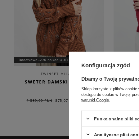
Dodatkowo -20% na kod OUTLET20
EXTRA SUMM
Konfiguracja zgód
TWINSET MILANO
Dbamy o Twoją prywatn
SWETER DAMSKI TWINSET
SWETE
Sklep korzysta z plików cookie 
dostępu do cookie w Twojej prz
warunki Google
.
1 389,00 PLN
875,07 PLN
969,0
-37%
Funkcjonalne pliki 
Analityczne pliki coo