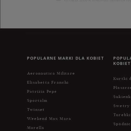
cofnięcia zgody w dowolnym momencie bez
treści swoich danych i ich sprostowania
internetowego. Dane osobowe w sklepie 
POPULARNE MARKI DLA KOBIET
POPUL
KOBIET
Aeronautica Militare
Kurtki 
Elisabetta Franchi
Płaszcz
Patrizia Pepe
Sukienk
Sportalm
Swetry
Twinset
Torebki
Weekend Max Mara
Spódni
Marella