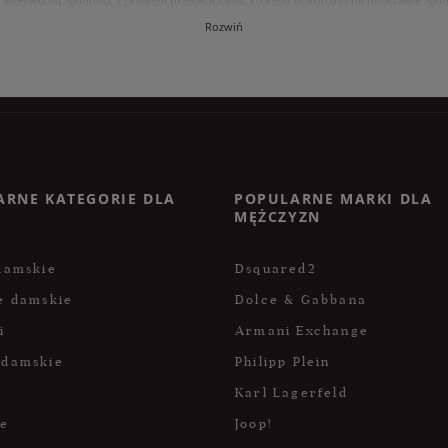
 wpływu na zgodność z prawem przetwarzania, którego dokonano na podstawie zgody
, usunięcia, ograniczenia przetwarzania, oraz prawo do przenoszenia danych na zasad
Rozwiń
internetowym przetwarzane są zgodnie z polityką prywatności. Zachęcamy do zapozna
ARNE KATEGORIE DLA
POPULARNE MARKI DLA
MĘŻCZYZN
damskie
Dsquared2
e damskie
Dolce & Gabbana
i
Armani Exchange
 damskie
Philipp Plein
Karl Lagerfeld
ce
Joop!