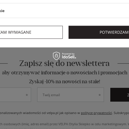
kie
ZAM WYMAGANE
POTWIERDZAM
Zapisz się do newslettera
aby otrzymywać informacje o nowościach i promocjach
Zyskaj -10% na nowości na stałe!
nalizowanych wiadomości od velpa.pl jak opisano w
polityce prywatności
. Subskryp
ch osobowych (imię, adres email) przez VELPA Otylia Skiepko w celu marketingowym