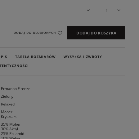
1
DODAJ DO KOSZYKA
DODAJ DO ULUBIONYCH
OPIS
TABELA ROZMIARÓW
WYSYŁKA I ZWROTY
TENTYCZNOŚCI
Ermanno Firenze
Zielony
Relaxed
Moher
Kryształki
35% Moher
30% Akryl
25% Poliamid
10% Wełna