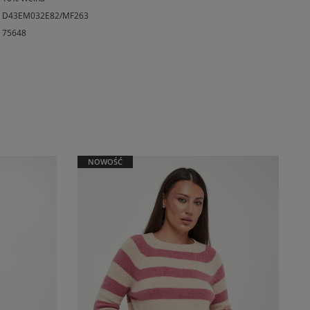
D43EM032E82/MF263
75648
NOWOŚĆ