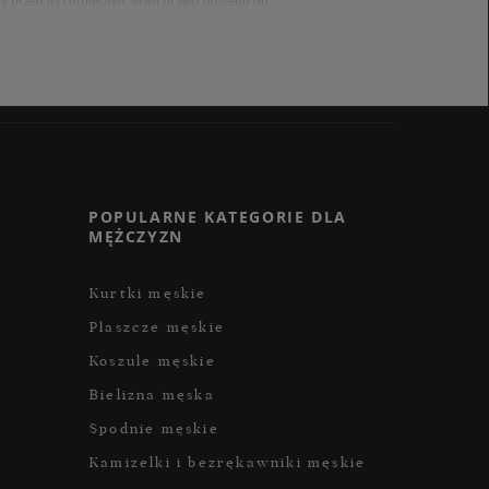
 przed jej cofnięciem. Mam prawo dostępu do
ach zawartych w polityce prywatności sklepu
nia się z polityką przed wyrażeniem zgody.
POPULARNE KATEGORIE DLA
MĘŻCZYZN
Kurtki męskie
Płaszcze męskie
Koszule męskie
Bielizna męska
Spodnie męskie
Kamizelki i bezrękawniki męskie