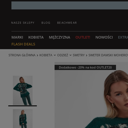
NASZE SKLEPY
BLOG
BEACHWEAR
MARKI
KOBIETA
MĘŻCZYZNA
OUTLET!
NOWOŚCI
EXTR
FLASH DEALS
STRONA GŁÓWNA
KOBIETA
ODZIEŻ
SWETRY
SWETER DAMSKI MOHERO
Dodatkowo -20% na kod OUTLET20