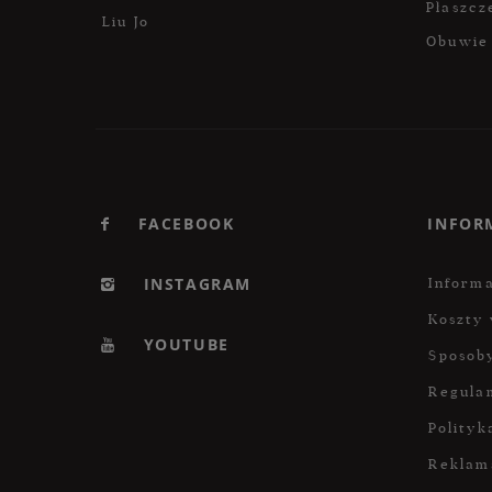
Płaszcz
Liu Jo
Obuwie
FACEBOOK
INFOR
INSTAGRAM
Informa
Koszty 
YOUTUBE
Sposoby
Regula
Polityk
Reklam