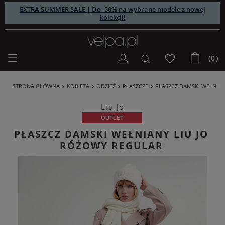
EXTRA SUMMER SALE | Do -50% na wybrane modele z nowej
kolekcji!
(0)
STRONA GŁÓWNA
KOBIETA
ODZIEŻ
PŁASZCZE
PŁASZCZ DAMSKI WEŁNIANY
Liu Jo
OUTLET
PŁASZCZ DAMSKI WEŁNIANY LIU JO
RÓŻOWY REGULAR