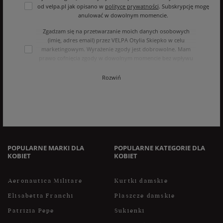
od velpa.pl jak opisano w
polityce prywatności
. Subskrypcję mogę
anulować w dowolnym momencie.
Zgadzam się na przetwarzanie moich danych osobowych
(imię, adres email) przez VELPA Otylia Skiepko w celu
marketingowym. Wyrażenie zgody jest dobrowolne. Mam
prawo cofnięcia zgody w dowolnym momencie bez wpływu
na zgodność z prawem przetwarzania, którego dokonano na
podstawie zgody przed jej cofnięciem. Mam prawo dostępu
Rozwiń
do treści swoich danych i ich sprostowania, usunięcia,
ograniczenia przetwarzania, oraz prawo do przenoszenia
danych na zasadach zawartych w polityce prywatności sklepu
internetowego. Dane osobowe w sklepie internetowym
przetwarzane są zgodnie z polityką prywatności. Zachęcamy
do zapoznania się z polityką przed wyrażeniem zgody.
POPULARNE MARKI DLA
POPULARNE KATEGORIE DLA
KOBIET
KOBIET
Aeronautica Militare
Kurtki damskie
Elisabetta Franchi
Płaszcze damskie
Patrizia Pepe
Sukienki