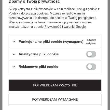
Dbamy o Twoją prywatność
Sklep korzysta z plików cookie w celu realizacji usług zgodnie z
Polityką dotyczącą cookies
. Możesz określić warunki
przechowywania lub dostępu do cookie w Twojej przeglądarce.
Więcej informacji na temat warunków i prywatności można
znaleźć także na stronie
Prywatność i warunki Google
.
Zawsze
Funkcjonalne pliki cookie (wymagane)
aktywne
Analityczne pliki cookie
JOSEPH RIBKOFF
JOOP! JEANS
Reklamowe pliki cookie
KURTKA DAMSKA
KATANA DAMSKA IKE
JOSEPH RIBKOFF
JOOP! JEANS
POTWIERDZAM WSZYSTKIE
1 039,00 PLN
959,00 PLN
675,35 PLN
623,35 PLN
-35%
-35%
POTWIERDZAM WYMAGANE
SALE
SALE