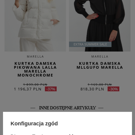
EXTRA SUMMER SALE
MARELLA
MARELLA
KURTKA DAMSKA
KURTKA DAMSKA
PIKOWANA LALLA
MLLGUFO MARELLA
MARELLA
MONOCHROME
1 899,00 PLN
1 169,00 PLN
1 196,37 PLN
818,30 PLN
-37%
-30%
INNE DOSTĘPNE ARTYKUŁY
SALE
SALE
Konfiguracja zgód