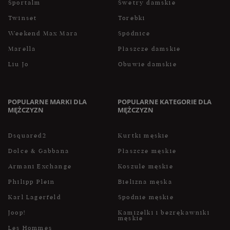
Sportalm
Swetry damskie
Twinset
Torebki
Weekend Max Mara
Spódnice
Marella
Płaszcze damskie
Liu Jo
Obuwie damskie
POPULARNE MARKI DLA
POPULARNE KATEGORIE DLA
MĘŻCZYZN
MĘŻCZYZN
Dsquared2
Kurtki męskie
Dolce & Gabbana
Płaszcze męskie
Armani Exchange
Koszule męskie
Philipp Plein
Bielizna męska
Karl Lagerfeld
Spodnie męskie
Joop!
Kamizelki i bezrękawniki
męskie
Les Hommes